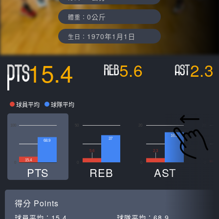
0公斤
體重：
1970年1月1日
生日：
15.4
5.6
2.3
球員平均
球隊平均
100
50
20
20
16.3
37
68.9
5.6
2.3
1
15.4
0
0
0
0
PTS
REB
AST
得分
Points
球員平均：
15.4
球隊平均：
68.9