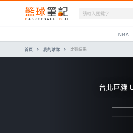
籃球筆記
NBA
比賽結果
首頁
我的球隊
最新資訊
新聞報導
賽程
台北巨貛 U1
戰績排名
球隊資訊