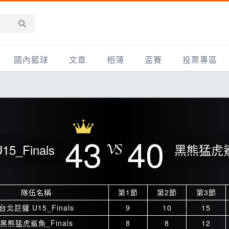
國內籃球
文章
相簿
盃賽
投票專區
新聞報導
全部
IMBC躍動籃球聯盟
精選相簿
DLIVE週末籃球聯賽
台灣職籃
新聞報導
網友相簿
Ding Yu頂煜籃球聯盟
TYGS籃球聯盟
UBA
產品活動
影片專區
SCBL 三重康克斯籃球聯盟
UBL
43
40
5_Finals
黑熊猛虎鯊魚
HBL
知識分享
SHUBL世新籃球聯盟
SBC輔大超級盃
球鞋開箱
TBL淡水籃球聯盟
ELITE週日籃球聯盟
隊伍名稱
第1節
第2節
第3節
主打專題
三重女子籃球聯盟
TBSL高中
台北巨貛 U15_Finals
9
10
15
淡水豆花聯盟
EMPOWER引爆
黑熊猛虎鯊魚_Finals
8
8
12