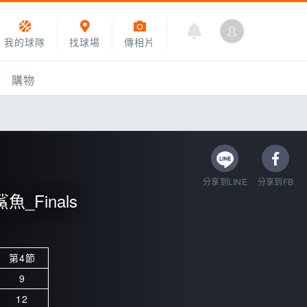
我的球隊
找球場
傳相片
購物
分享到LINE
分享到FB
_Finals
第4節
乙組小聯盟
9
運動訓練
12