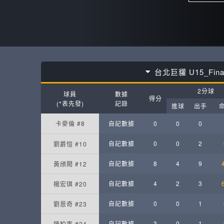
台北巨貛 U15_Fina
2分球
球員
數據
得分
(*表先發)
記錄
進球
出手
卡麥倫 #8
自記數據
0
0
0
自記數據
0
0
2
劉爵愷 #10
自記數據
8
4
9
黃頎閎 #12
自記數據
4
2
3
楊宏琪 #20
自記數據
0
0
1
劉恩奇 #23
自記數據
3
0
1
陳柏憲 #24