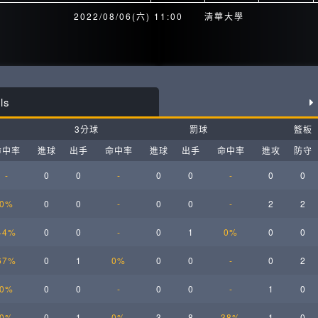
月見山Max League
Rise Basket
2022/08/06(六) 11:00
清華大學
ELITE週六籃球聯盟
屏東國民聯盟
CBC中壢籃球聯盟
大港開打高雄籃球聯盟
ls
Max中壢籃球聯盟
BTC籃球聯盟
3分球
罰球
籃板
ELITE週日籃球聯盟-中壢場
命中率
進球
出手
命中率
進球
出手
命中率
進攻
防守
-
0
0
-
0
0
-
0
0
0%
0
0
-
0
0
-
2
2
44%
0
0
-
0
1
0%
0
0
67%
0
1
0%
0
0
-
0
2
0%
0
0
-
0
0
-
1
0
0%
0
1
0%
3
8
38%
1
0