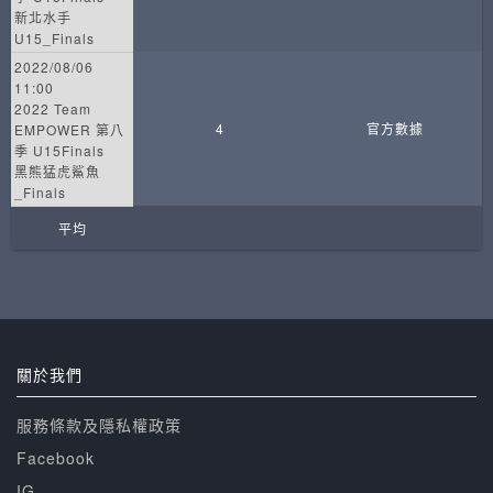
新北水手
U15_Finals
2022/08/06
11:00
2022 Team
4
官方數據
EMPOWER 第八
季 U15Finals
黑熊猛虎鯊魚
_Finals
平均
關於我們
服務條款及隱私權政策
Facebook
IG