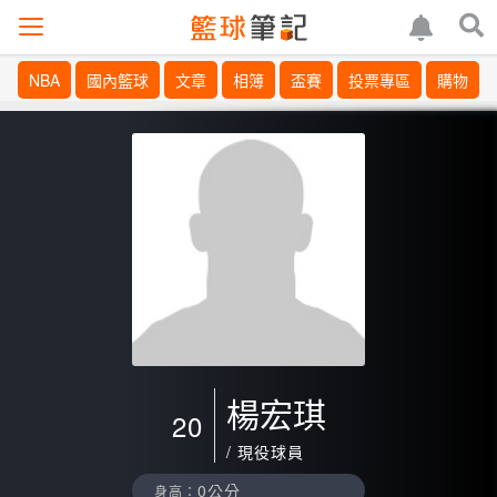
NBA
國內籃球
文章
相簿
盃賽
投票專區
購物
楊宏琪
20
/ 現役球員
0公分
身高：