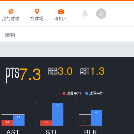
我的球隊
找球場
傳相片
購物
7.3
3.0
1.3
球員平均
球隊平均
9.7
1
9.7
0.7
乙組小聯盟
2.3
0
1.3
2.3
0.0
0
運動訓練
AST
STL
BLK