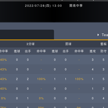
月見山Max League
Rise Basket
2022/07/28(四) 13:00
開南中學
ELITE週六籃球聯盟
屏東國民聯盟
CBC中壢籃球聯盟
大港開打高雄籃球聯盟
Te
Max中壢籃球聯盟
BTC籃球聯盟
3分球
罰球
籃板
ELITE週日籃球聯盟-中壢場
命中率
進球
出手
命中率
進球
出手
命中率
進攻
防守
40%
0
0
-
0
0
-
3
5
43%
0
0
-
0
0
-
4
3
43%
2
2
100%
1
1
100%
1
5
40%
0
0
-
0
0
-
1
2
0%
0
1
0%
0
0
-
0
4
75%
1
3
33%
0
2
0%
0
1