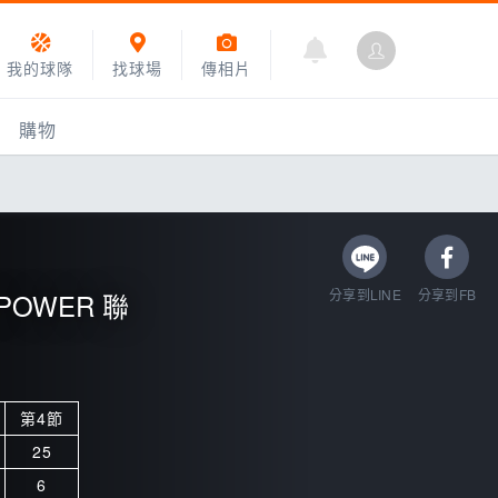
我的球隊
找球場
傳相片
購物
分享到LINE
分享到FB
MPOWER 聯
第4節
乙組小聯盟
25
運動訓練
6