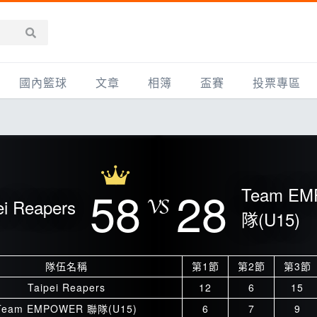
國內籃球
文章
相簿
盃賽
投票專區
新聞報導
全部
IMBC躍動籃球聯盟
精選相簿
DLIVE週末籃球聯賽
台灣職籃
新聞報導
網友相簿
Ding Yu頂煜籃球聯盟
TYGS籃球聯盟
UBA
產品活動
影片專區
SCBL 三重康克斯籃球聯盟
UBL
58
28
Team E
ei Reapers
HBL
知識分享
SHUBL世新籃球聯盟
SBC輔大超級盃
隊(U15)
球鞋開箱
TBL淡水籃球聯盟
ELITE週日籃球聯盟
隊伍名稱
第1節
第2節
第3節
主打專題
三重女子籃球聯盟
TBSL高中
Taipei Reapers
12
6
15
淡水豆花聯盟
EMPOWER引爆
Team EMPOWER 聯隊(U15)
6
7
9