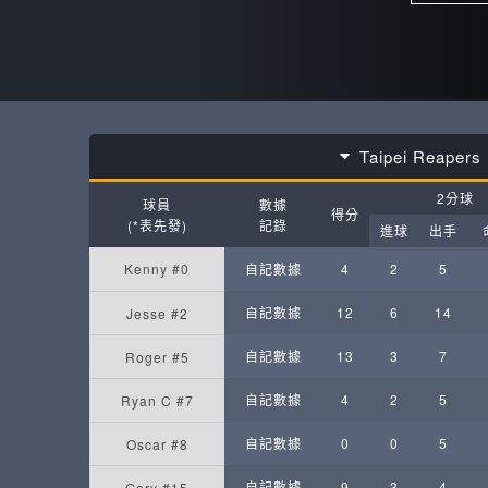
Taipei Reapers
2分球
球員
數據
得分
(*表先發)
記錄
進球
出手
Kenny #0
自記數據
4
2
5
自記數據
12
6
14
Jesse #2
自記數據
13
3
7
Roger #5
自記數據
4
2
5
Ryan C #7
自記數據
0
0
5
Oscar #8
自記數據
9
3
4
Gary #15