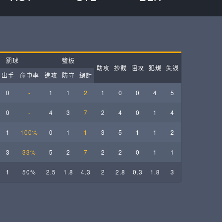
ball League
罰球
籃板
助攻
抄截
阻攻
犯規
失誤
出手
命中率
進攻
防守
總計
0
-
1
1
2
1
0
0
4
5
0
-
4
3
7
2
4
0
1
4
1
100%
0
1
1
3
5
1
1
2
3
33%
5
2
7
2
2
0
1
1
1
50%
2.5
1.8
4.3
2
2.8
0.3
1.8
3