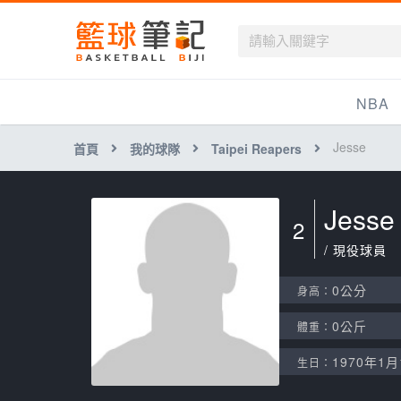
籃球筆記
NBA
Jesse
首頁
我的球隊
Taipei Reapers
最新資訊
新聞報導
Jesse
2
賽程
/ 現役球員
戰績排名
0公分
身高：
球隊資訊
0公斤
體重：
1970年1月
生日：