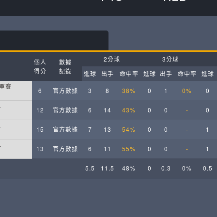
月見山Max League
Rise Basket
ELITE週六籃球聯盟
屏東國民聯盟
CBC中壢籃球聯盟
大港開打高雄籃球聯盟
2分球
3分球
個人
數據
Max中壢籃球聯盟
BTC籃球聯盟
得分
記錄
進球
出手
命中率
進球
出手
命中率
進球
冠軍賽
6
官方數據
3
8
38%
0
1
0%
0
ELITE週日籃球聯盟-中壢場
L
12
官方數據
6
14
43%
0
0
-
0
L
15
官方數據
7
13
54%
0
0
-
1
L
13
官方數據
6
11
55%
0
0
-
1
5.5
11.5
48%
0
0.3
0%
0.5