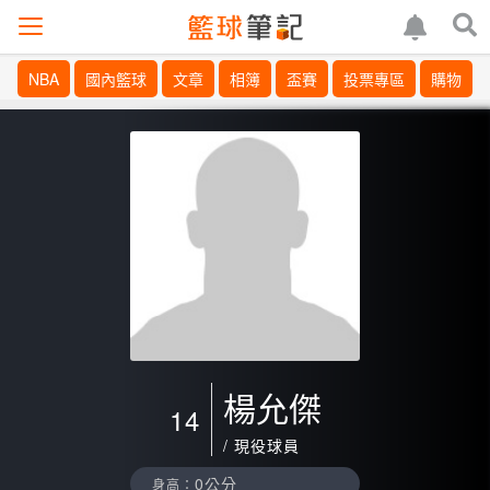
NBA
國內籃球
文章
相簿
盃賽
投票專區
購物
楊允傑
14
/ 現役球員
0公分
身高：