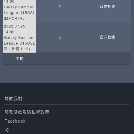
14:00
2
官方數據
Galaxy Summer
League U15GSL
IMMORTAL
2022/07/25
14:00
0
官方數據
Galaxy Summer
League U15GSL
新北神鷹(U15)
平均
關於我們
服務條款及隱私權政策
Facebook
IG