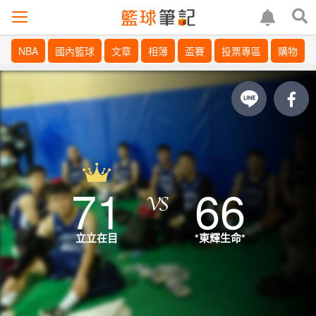
NBA
國內籃球
文章
相簿
盃賽
投票專區
購物
71
66
立立在目
*東輝生命*