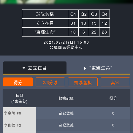
球隊名稱
Q1
Q2
Q3
Q4
立立在目
31
13
15
12
*東輝生命*
10
6
22
28
2021/03/21(日) 15:00
北區國民運動中心
立立在目
*東輝生命*
得分
2/3分球
罰球/籃板
其它
球員
數據記錄
得分
(*表先發)
李金旭 #0
自記數據
0
自記數據
0
李俊德 #3