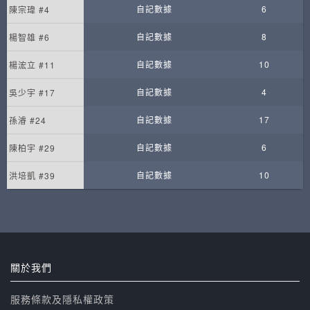
自記數據
6
陳宗瑋 #4
自記數據
8
楊智雄 #6
自記數據
10
楊浤立 #11
自記數據
4
吳少宇 #17
自記數據
17
孫濬 #24
自記數據
6
陳柏宇 #29
自記數據
10
洪培凱 #39
關於我們
服務條款及隱私權政策