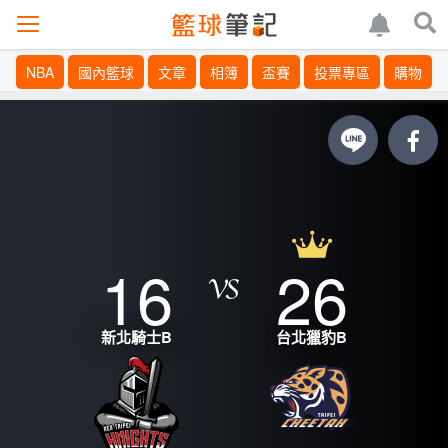
NBA
國內籃球
文章
相簿
盃賽
投票專區
購物
16
26
新北騎士B
台北獵豹B