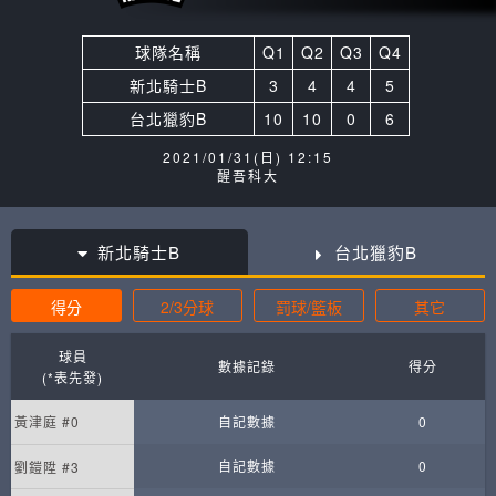
球隊名稱
Q1
Q2
Q3
Q4
新北騎士B
3
4
4
5
台北獵豹B
10
10
0
6
2021/01/31(日) 12:15
醒吾科大
新北騎士B
台北獵豹B
得分
2/3分球
罰球/籃板
其它
球員
數據記錄
得分
(*表先發)
黃津庭 #0
自記數據
0
自記數據
0
劉鎧陞 #3