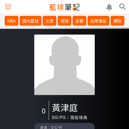
NBA
國內籃球
文章
相簿
盃賽
投票專區
購物
黃津庭
0
SG/PG / 現役球員
0公分
身高：