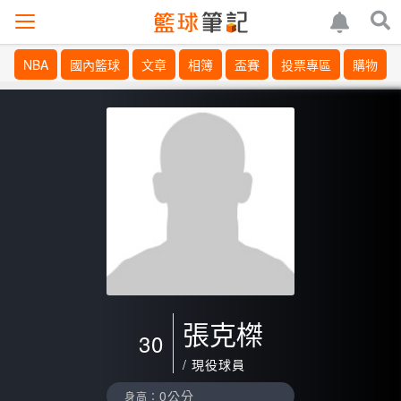
NBA
國內籃球
文章
相簿
盃賽
投票專區
購物
張克榤
30
/ 現役球員
0公分
身高：