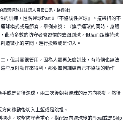
ford的風騷運球往往讓人目瞪口呆 / 路透社)
性的訓練，進階運球Part 2『不協調性運球』。這邊指的不
的運球模式或是節奏，舉例來說：『換手運球的同時，身體
步』，此時多數的防守者會習慣的去跟到球，但反而距離持球
以創造微小的空間，進行投籃或是切入。
，但其實很管用，因為人類再怎麼訓練，有時候也無法
用這些反射動作來得利，那要如何訓練自己不協調的動作
、換手或是背後運球，兩三次後朝著運球的反方向移動，然後
行反方向移動後切入上籃或是跳投。
探步，攻擊防守者重心，搭配反向運球後的Float或是Skip