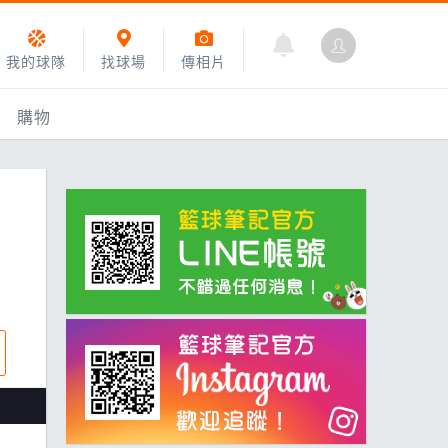
我的球隊
找球場
傳相片
購物
乙組小聯盟
運動訓練