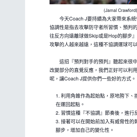
(Jamal Craw
今天Coach J要持續為大家帶來系統
協調性是指去攻擊防守者所習慣、預判
往反方向遠離球做Skip或是Hop的腳
攻擊的人越來越遠，這種不協調運球可
這招『預判對手的預判』聽起來很中二
改變部分的直覺反應，我們正好可以利
呢，讓Coach J提供你們一些好的方式。
1. 利用角錐作為起始點，原地胯下
在運回起點。
2. 習慣這種『不協調』節奏後，進
3. 接著可以在開始前加入有威脅性的刺
腳步，增加自己的變化性。