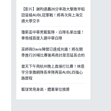
【影片】謝昀達轟26分率政大擊敗早稻
田晉級AUBL冠軍戰！將再次與上海交
通大學交手
瓊斯盃中華男籃藍隊、白隊名單出爐！
車侑城首度入選中華白隊
巫師與Davis陣營已達成共識！將在開
季進行20場比賽後再商討是否延長合約
當天下午飛杭州晚上直接打比賽！林恩
宇分享擔綱隊長率隊再晉AUBL四強心
路歷程
籃球常用身高、體重單位換算