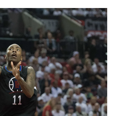
月見山Max League
Rise Basket
ELITE週六籃球聯盟
屏東國民聯盟
CBC中壢籃球聯盟
大港開打高雄籃球聯盟
Max中壢籃球聯盟
BTC籃球聯盟
ELITE週日籃球聯盟-中壢場