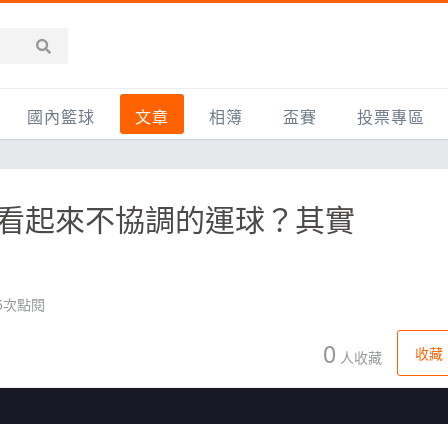
國內籃球
文章
相簿
盃賽
投票專區
新聞報導
全部
IMBC躍動籃球聯盟
精選相簿
DLIVE週末籃球聯賽
練】看起來不協調的運球？其實
台灣職籃
新聞報導
網友相簿
Ding Yu頂煜籃球聯盟
TYGS籃球聯盟
UBA
產品活動
影片專區
SCBL 三重康克斯籃球聯盟
UBL
HBL
知識分享
SHUBL世新籃球聯盟
SBC輔大超級盃
35次點閱
球鞋開箱
TBL淡水籃球聯盟
ELITE週日籃球聯盟
0
收藏
人收藏
主打專題
三重女子籃球聯盟
TBSL高中
淡水豆花聯盟
EMPOWER引爆