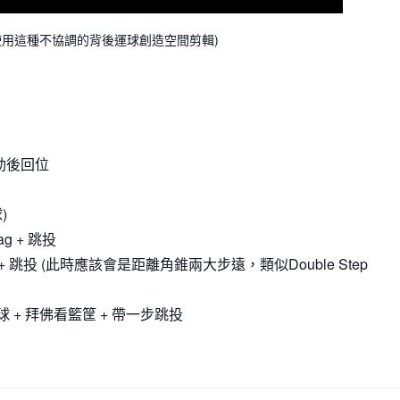
wford使用這種不協調的背後運球創造空間剪輯)
動後回位
)
ag + 跳投
 + 跳投 (此時應該會是距離角錐兩大步遠，類似Double Step
胯下運球 + 拜佛看籃筐 + 帶一步跳投