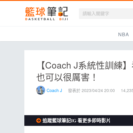
籃球筆記
NBA
最新資訊
【Coach J系統性訓
新聞報導
也可以很厲害！
賽程
戰績排名
Coach J
發表於 2023/04/24 20:00
14,2
球隊資訊
追蹤籃球筆記IG 看更多即時影片