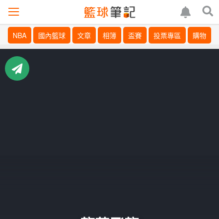
NBA
國內籃球
文章
相簿
盃賽
投票專區
購物