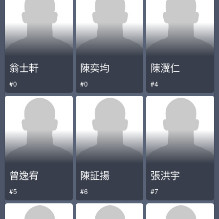
翁士軒
陳奕均
陳瀷仁
#0
#0
#4
曾逸宥
陳証揚
張洪宇
#5
#6
#7