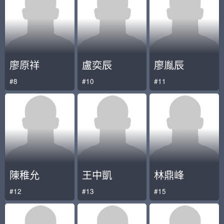
廖原祥
盧奕辰
廖胤辰
#8
#10
#11
陳稚允
王中凱
林鼎峰
#12
#13
#15