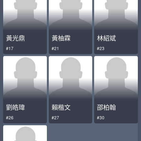
黃光鼎
黃柚霖
林紹斌
#17
#21
#23
劉皓瑋
賴楷文
邵柏翰
#26
#27
#30