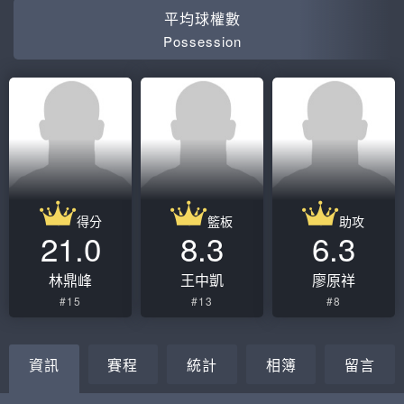
平均球權數
Possession
得分
籃板
助攻
21.0
8.3
6.3
林鼎峰
王中凱
廖原祥
#15
#13
#8
資訊
賽程
統計
相簿
留言