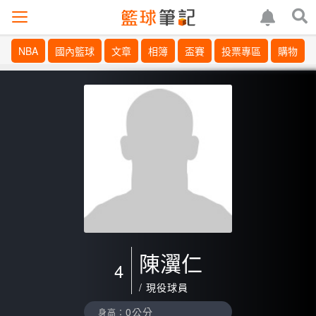
NBA
國內籃球
文章
相簿
盃賽
投票專區
購物
陳瀷仁
4
/ 現役球員
0公分
身高：