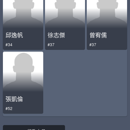
邱逸帆
徐志傑
曾宥儒
#34
#37
#37
張凱倫
#52