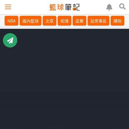
NBA
國內籃球
文章
相簿
盃賽
投票專區
購物