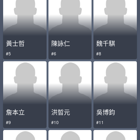
黃士哲
陳詠仁
魏千騏
#5
#6
#8
詹本立
洪晢元
吳博鈞
#9
#10
#11