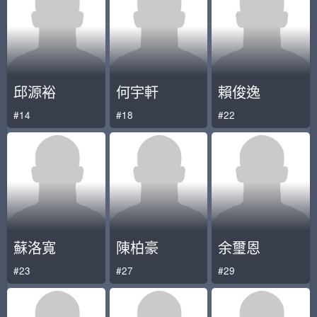
邱源裕
何宇軒
賴俊逸
#14
#18
#22
蘇洛寬
陳柏豪
余璽恩
#23
#27
#29