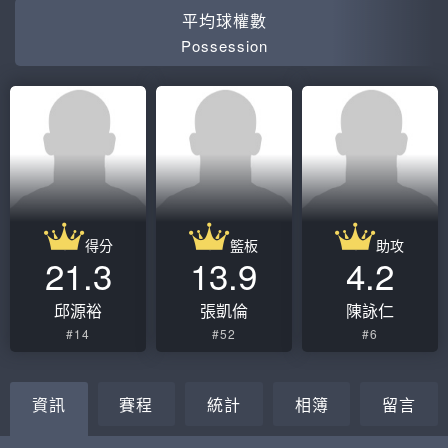
平均球權數
Possession
得分
籃板
助攻
21.3
13.9
4.2
邱源裕
張凱倫
陳詠仁
#14
#52
#6
資訊
賽程
統計
相簿
留言