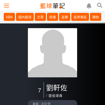
NBA
國內籃球
文章
相簿
盃賽
投票專區
購物
劉軒佐
7
/ 退役球員
0公分
身高：