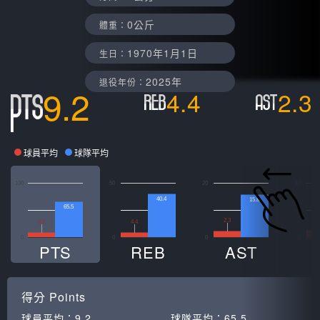
0公斤
體重：
1970年1月1日
生日：
2025年
退役年份：
9.2
4.4
2.3
球員平均
球隊平均
100
50
20
10
40.4
15.8
65.5
2.3
9.2
4.4
1
0
0
0
0
PTS
REB
AST
得分
Points
球員平均：
9.2
球隊平均：
65.5