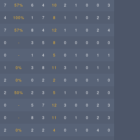
7
57%
6
4
10
2
1
0
0
3
4
100%
1
7
8
1
1
0
2
2
7
57%
8
4
12
1
1
0
2
4
0
-
3
5
8
0
0
0
0
0
0
-
1
4
5
0
1
0
1
1
1
0%
3
8
11
3
1
0
1
1
2
0%
0
2
2
0
0
0
1
0
2
50%
2
3
5
1
1
0
2
0
0
-
5
7
12
3
0
0
2
3
0
-
8
3
11
0
1
0
2
3
2
0%
2
2
4
0
1
0
4
0