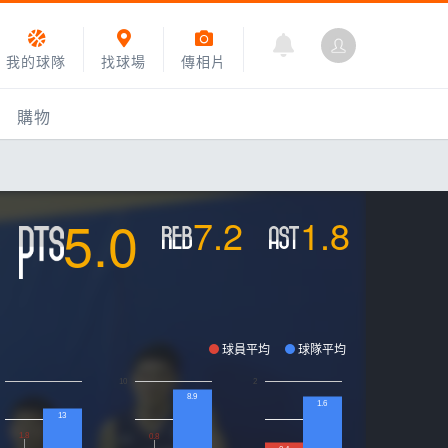
我的球隊
找球場
傳相片
購物
5.0
7.2
1.8
球員平均
球隊平均
乙組小聯盟
10
2
8.9
1.6
13
運動訓練
1.8
0.8