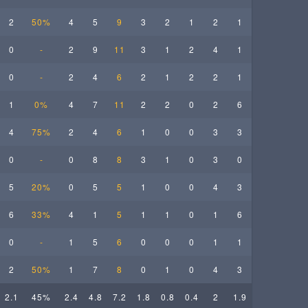
2
50%
4
5
9
3
2
1
2
1
0
-
2
9
11
3
1
2
4
1
0
-
2
4
6
2
1
2
2
1
1
0%
4
7
11
2
2
0
2
6
4
75%
2
4
6
1
0
0
3
3
0
-
0
8
8
3
1
0
3
0
5
20%
0
5
5
1
0
0
4
3
6
33%
4
1
5
1
1
0
1
6
0
-
1
5
6
0
0
0
1
1
2
50%
1
7
8
0
1
0
4
3
2.1
45%
2.4
4.8
7.2
1.8
0.8
0.4
2
1.9