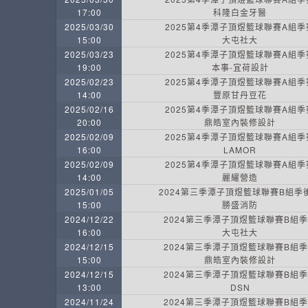
17:00
科隆白金牙醫
2025/03/30
2025第4季潭子頂煜籃球聯賽A組季
15:00
大屯社大
2025/03/23
2025第4季潭子頂煜籃球聯賽A組季
19:00
本事-宜荷設計
2025/02/23
2025第4季潭子頂煜籃球聯賽A組季
14:00
豐原甘丹豆花
2025/02/16
2025第4季潭子頂煜籃球聯賽A組季
20:00
鼎皓室內裝修設計
2025/02/09
2025第4季潭子頂煜籃球聯賽A組季
16:00
LAMOR
2025/02/09
2025第4季潭子頂煜籃球聯賽A組季
14:00
麗耀營造
2025/01/05
2024第三季潭子頂煜籃球聯賽B組季
15:00
勝盛消防
2024/12/22
2024第三季潭子頂煜籃球聯賽B組
16:00
大屯社大
2024/12/15
2024第三季潭子頂煜籃球聯賽B組
15:00
鼎皓室內裝修設計
2024/12/15
2024第三季潭子頂煜籃球聯賽B組
13:00
DSN
2024/11/24
2024第三季潭子頂煜籃球聯賽B組