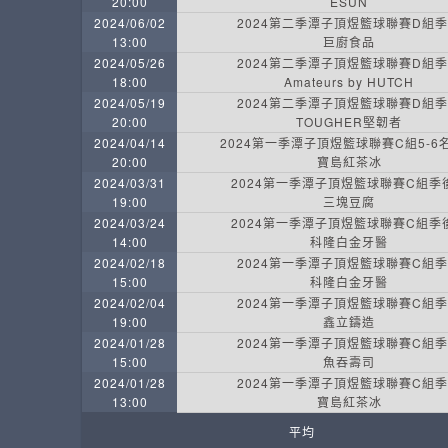
20:00
ESUN
2024/06/02
2024第二季潭子頂煜籃球聯賽D組
13:00
巨廚食品
2024/05/26
2024第二季潭子頂煜籃球聯賽D組
18:00
Amateurs by HUTCH
2024/05/19
2024第二季潭子頂煜籃球聯賽D組
20:00
TOUGHER堅韌者
2024/04/14
2024第一季潭子頂煜籃球聯賽C組5-6
20:00
寶島紅茶冰
2024/03/31
2024第一季潭子頂煜籃球聯賽C組季
19:00
三塊豆腐
2024/03/24
2024第一季潭子頂煜籃球聯賽C組季
14:00
科隆白金牙醫
2024/02/18
2024第一季潭子頂煜籃球聯賽C組
15:00
科隆白金牙醫
2024/02/04
2024第一季潭子頂煜籃球聯賽C組
19:00
鑫立鑄造
2024/01/28
2024第一季潭子頂煜籃球聯賽C組
15:00
魚吞壽司
2024/01/28
2024第一季潭子頂煜籃球聯賽C組
13:00
寶島紅茶冰
平均