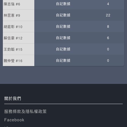
自記數據
4
陳志強 #6
自記數據
22
林昆憲 #9
自記數據
8
胡庭彰 #10
自記數據
6
蘇信豪 #12
自記數據
0
王鈞韜 #15
自記數據
0
魏仲瑩 #16
關於我們
服務條款及隱私權政策
Facebook