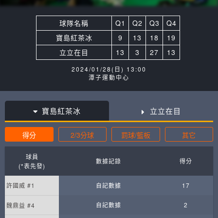
球隊名稱
Q1
Q2
Q3
Q4
寶島紅茶冰
9
13
18
19
立立在目
13
3
27
13
2024/01/28(日) 13:00
潭子運動中心
寶島紅茶冰
立立在目
得分
2/3分球
罰球/籃板
其它
球員
數據記錄
得分
(*表先發)
許國威 #1
自記數據
17
自記數據
2
魏鼎益 #4