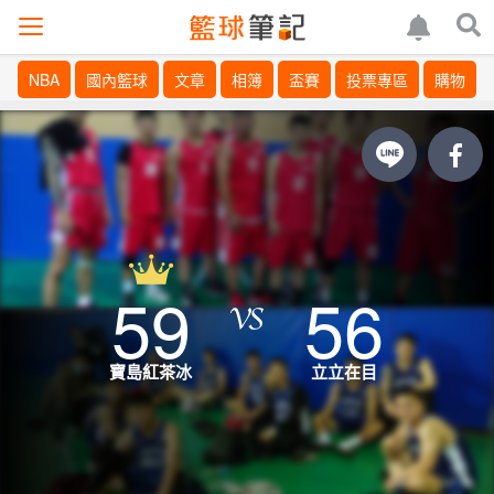
NBA
國內籃球
文章
相簿
盃賽
投票專區
購物
59
56
寶島紅茶冰
立立在目