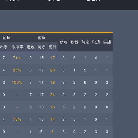
ball League
罰球
籃板
助攻
抄截
阻攻
犯規
失誤
出手
命中率
進攻
防守
總計
7
71%
2
15
17
3
8
1
4
1
4
25%
3
17
20
3
1
5
1
1
2
100%
7
11
18
3
2
6
0
3
0
-
7
17
24
2
3
2
2
2
0
-
6
10
16
5
2
2
0
0
4
75%
4
10
14
2
5
1
0
1
0
-
1
5
6
3
0
2
3
3