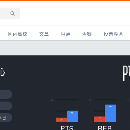
國內籃球
文章
相簿
盃賽
投票專區
新聞報導
全部
IMBC躍動籃球聯盟
精選相簿
DLIVE週末籃球聯賽
台灣職籃
新聞報導
網友相簿
Ding Yu頂煜籃球聯盟
TYGS籃球聯盟
伈
UBA
產品活動
影片專區
SCBL 三重康克斯籃球聯盟
UBL
HBL
知識分享
SHUBL世新籃球聯盟
SBC輔大超級盃
球鞋開箱
TBL淡水籃球聯盟
ELITE週日籃球聯盟
100
50
20
39.5
主打專題
三重女子籃球聯盟
TBSL高中
51.7
1日
12.2
19.7
0
0
0
淡水豆花聯盟
EMPOWER引爆
PTS
REB