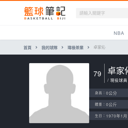
籃球筆記
NBA
卓家伈
首頁
我的球隊
瑋祿茶業
最新資訊
新聞報導
卓家
79
賽程
/ 現役球員
戰績排名
0公分
身高：
球隊資訊
0公斤
體重：
1970年1月
生日：