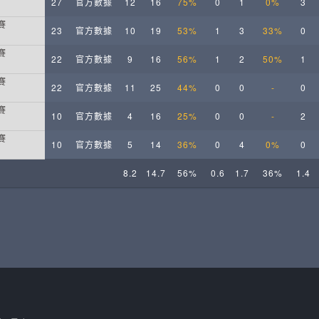
27
官方數據
12
16
75%
0
1
0%
3
賽
23
官方數據
10
19
53%
1
3
33%
0
賽
22
官方數據
9
16
56%
1
2
50%
1
賽
22
官方數據
11
25
44%
0
0
-
0
賽
10
官方數據
4
16
25%
0
0
-
2
賽
10
官方數據
5
14
36%
0
4
0%
0
8.2
14.7
56%
0.6
1.7
36%
1.4