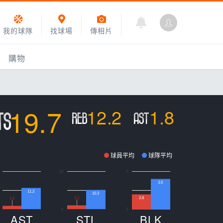
我的球隊
找球場
傳相片
購物
19.7
12.2
1.8
球員平均
球隊平均
20
4
3.6
乙組小聯盟
11.2
10.3
2.1
2.8
1.8
0
2
運動訓練
AST
STL
BLK