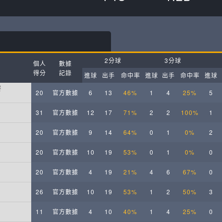
月見山Max League
Rise Basket
ELITE週六籃球聯盟
屏東國民聯盟
CBC中壢籃球聯盟
大港開打高雄籃球聯盟
2分球
3分球
個人
數據
Max中壢籃球聯盟
BTC籃球聯盟
得分
記錄
進球
出手
命中率
進球
出手
命中率
進球
賽
20
官方數據
6
13
46%
1
4
25%
5
ELITE週日籃球聯盟-中壢場
31
官方數據
12
17
71%
2
2
100%
1
20
官方數據
9
14
64%
0
1
0%
2
20
官方數據
10
19
53%
0
1
0%
0
20
官方數據
4
19
21%
4
6
67%
0
26
官方數據
10
19
53%
1
2
50%
3
11
官方數據
4
10
40%
1
4
25%
0