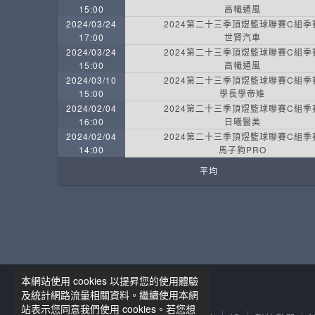
15:00
高幟通風
2024/03/24
2024第二十三季頂煜籃球聯賽C組季
17:00
世賢汽車
2024/03/24
2024第二十三季頂煜籃球聯賽C組季
15:00
高幟通風
2024/03/10
2024第二十三季頂煜籃球聯賽C組季
15:00
學長學帝雉
2024/02/04
2024第二十三季頂煜籃球聯賽C組季
16:00
日曦醫美
2024/02/04
2024第二十三季頂煜籃球聯賽C組季
14:00
馬子狗PRO
平均
本網站使用 cookies 以提昇您的使用體驗
籃球筆記粉絲專頁
及統計網路流量相關資料。繼續使用本網
站表示您同意我們使用 cookies。若您想