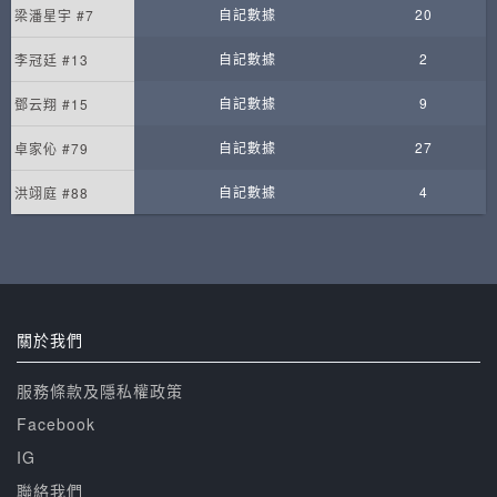
自記數據
20
梁潘星宇 #7
自記數據
2
李冠廷 #13
自記數據
9
鄧云翔 #15
自記數據
27
卓家伈 #79
自記數據
4
洪翊庭 #88
關於我們
服務條款及隱私權政策
Facebook
IG
聯絡我們