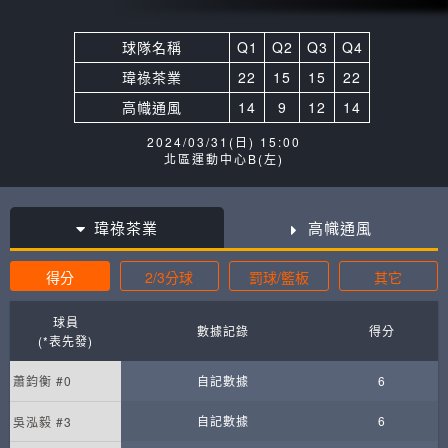
球隊名稱
Q1
Q2
Q3
Q4
瑋祿茶業
22
15
15
22
高幟通風
14
9
12
14
2024/03/31(日) 15:00
北區運動中心B(左)
瑋祿茶業
高幟通風
得分
2/3分球
罰球/籃板
其它
球員
數據記錄
得分
(*表先發)
蕭鈞衡 #0
自記數據
6
自記數據
6
吳泓毅 #3