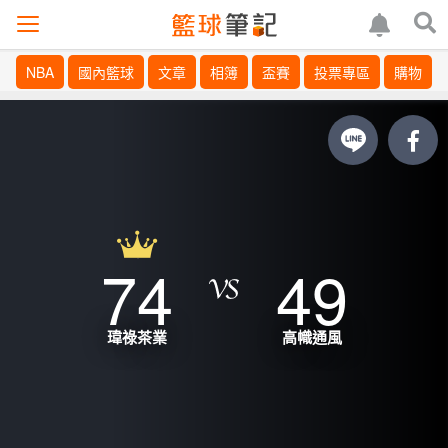
NBA
國內籃球
文章
相簿
盃賽
投票專區
購物
74
49
瑋祿茶業
高幟通風