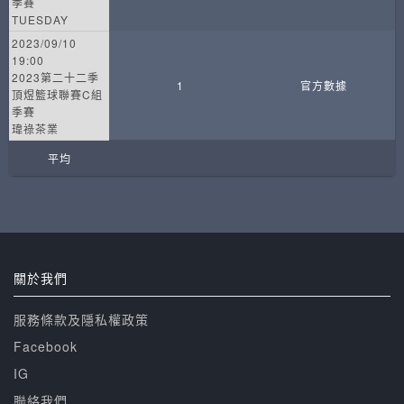
季賽
TUESDAY
2023/09/10
19:00
2023第二十二季
1
官方數據
頂煜籃球聯賽C組
季賽
瑋祿茶業
平均
關於我們
服務條款及隱私權政策
Facebook
IG
聯絡我們