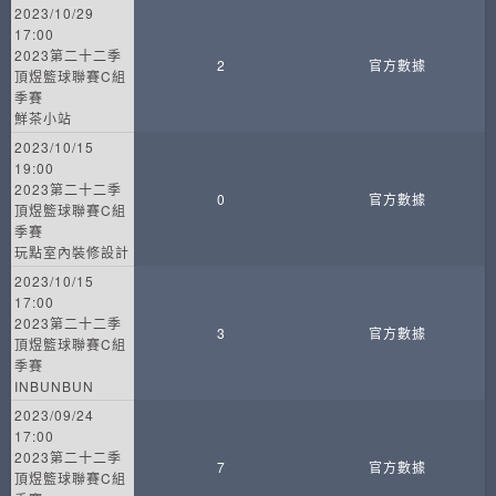
2023/10/29
17:00
2023第二十二季
2
官方數據
頂煜籃球聯賽C組
季賽
鮮茶小站
2023/10/15
19:00
2023第二十二季
0
官方數據
頂煜籃球聯賽C組
季賽
玩點室內裝修設計
2023/10/15
17:00
2023第二十二季
3
官方數據
頂煜籃球聯賽C組
季賽
INBUNBUN
2023/09/24
17:00
2023第二十二季
7
官方數據
頂煜籃球聯賽C組