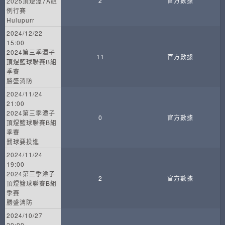
2
官方數據
2025頂煜潭7A組
例行賽
Hulupurr
2024/12/22
15:00
2024第三季潭子
11
官方數據
頂煜籃球聯賽B組
季賽
勝盛消防
2024/11/24
21:00
2024第三季潭子
0
官方數據
頂煜籃球聯賽B組
季賽
罰球要投進
2024/11/24
19:00
2024第三季潭子
2
官方數據
頂煜籃球聯賽B組
季賽
勝盛消防
2024/10/27
20:00