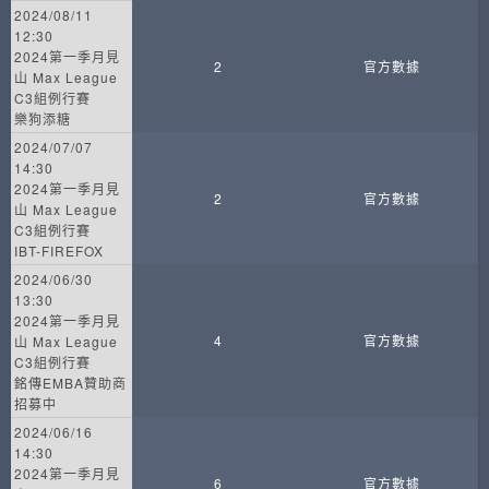
2024/08/11
12:30
2024第一季月見
2
官方數據
山 Max League
C3組例行賽
樂狗添糖
2024/07/07
14:30
2024第一季月見
2
官方數據
山 Max League
C3組例行賽
IBT-FIREFOX
2024/06/30
13:30
2024第一季月見
4
官方數據
山 Max League
C3組例行賽
銘傳EMBA贊助商
招募中
2024/06/16
14:30
2024第一季月見
6
官方數據