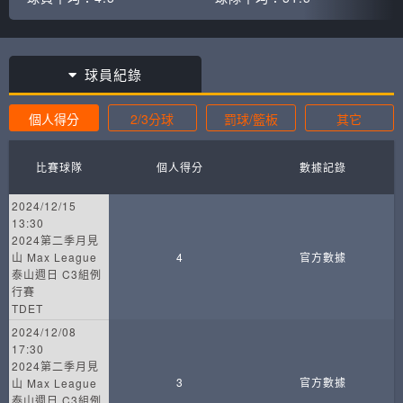
球員紀錄
個人得分
2/3分球
罰球/籃板
其它
比賽球隊
個人得分
數據記錄
2024/12/15
13:30
2024第二季月見
山 Max League
4
官方數據
泰山週日 C3組例
行賽
TDET
2024/12/08
17:30
2024第二季月見
3
官方數據
山 Max League
泰山週日 C3組例