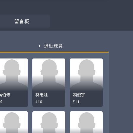
留言板
退役球員
吳伯修
林忠廷
賴俊宇
#9
#10
#11