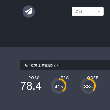
聯絡這支球隊
近10場比賽戰績分析
POSS
EFG
OREB
78.4
41
38
%
%