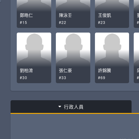
鄭皓仁
陳泳壬
王俊凱
#15
#22
#23
劉柏淯
張仁豪
許錦騰
#30
#33
#69
行政人員