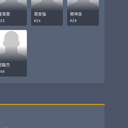
董韋賢
葉安強
蔡坤良
#23
#24
#29
邱駿杰
#99