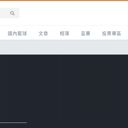
國內籃球
文章
相簿
盃賽
投票專區
新聞報導
全部
IMBC躍動籃球聯盟
精選相簿
DLIVE週末籃球聯賽
台灣職籃
新聞報導
網友相簿
Ding Yu頂煜籃球聯盟
TYGS籃球聯盟
UBA
產品活動
影片專區
SCBL 三重康克斯籃球聯盟
UBL
HBL
知識分享
SHUBL世新籃球聯盟
SBC輔大超級盃
球鞋開箱
TBL淡水籃球聯盟
ELITE週日籃球聯盟
主打專題
三重女子籃球聯盟
TBSL高中
淡水豆花聯盟
EMPOWER引爆