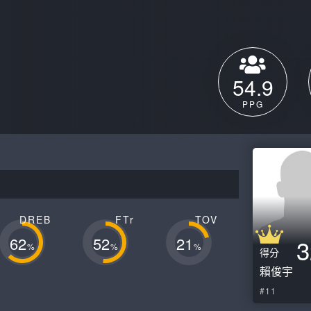
月見山Max League
Rise Basket
ELITE週六籃球聯盟
屏東國民聯盟
CBC中壢籃球聯盟
大港開打高雄籃球聯盟
54.9
Max中壢籃球聯盟
BTC籃球聯盟
PPG
ELITE週日籃球聯盟-中壢場
DREB
FTr
TOV
62
52
21
3
%
%
%
得分
賴俊宇
#11