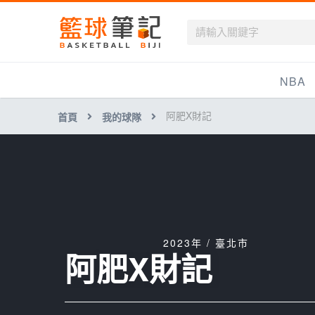
籃球筆記
NBA
阿肥X財記
首頁
我的球隊
最新資訊
新聞報導
賽程
戰績排名
球隊資訊
2023年 / 臺北市
阿肥X財記