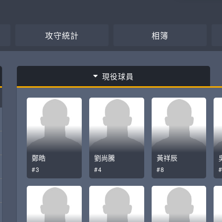
攻守統計
相簿
現役球員
鄭皓
劉尚騰
黃祥辰
#3
#4
#8