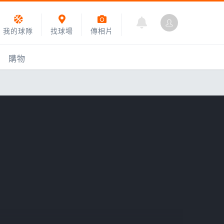
我的球隊
找球場
傳相片
購物
乙組小聯盟
運動訓練