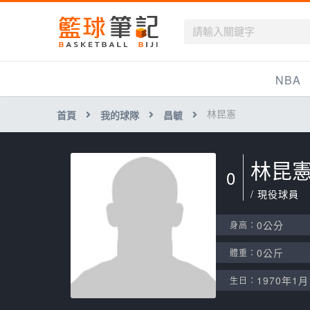
籃球筆記
NBA
林昆憲
首頁
我的球隊
昌毓
最新資訊
新聞報導
林昆
0
賽程
/ 現役球員
戰績排名
0公分
身高：
球隊資訊
0公斤
體重：
1970年1月
生日：