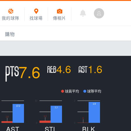
我的球隊
找球場
傳相片
購物
7.6
4.6
1.6
球員平均
球隊平均
10
2
1.9
17.2
7.7
乙組小聯盟
1.1
1.6
0
0
0
運動訓練
AST
STL
BLK