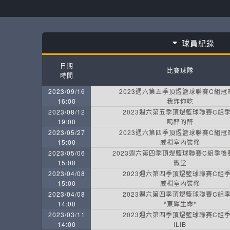
球員紀錄
日期
比賽球隊
時間
2023/09/16
2023週六第五季頂煜籃球聯賽C組冠
16:00
我炸你吃
2023/08/12
2023週六第五季頂煜籃球聯賽C組
19:00
喝醉的醉
2023/05/27
2023週六第四季頂煜籃球聯賽C組冠
15:00
威棩室內裝修
2023/05/06
2023週六第四季頂煜籃球聯賽C組季後
15:00
微堂
2023/04/08
2023週六第四季頂煜籃球聯賽C組
15:00
威棩室內裝修
2023/04/08
2023週六第四季頂煜籃球聯賽C組
14:00
*東輝生命*
2023/03/11
2023週六第四季頂煜籃球聯賽C組
14:00
ILIB