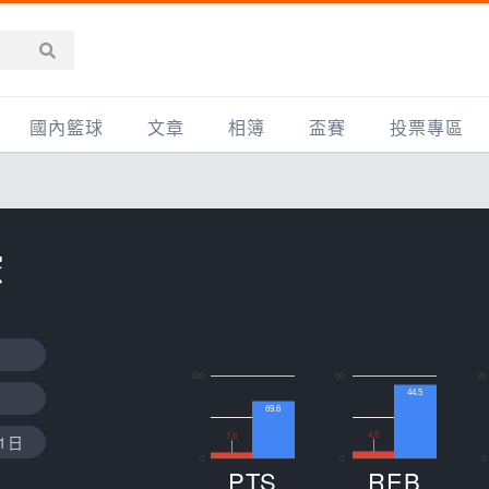
國內籃球
文章
相簿
盃賽
投票專區
新聞報導
全部
IMBC躍動籃球聯盟
精選相簿
DLIVE週末籃球聯賽
台灣職籃
新聞報導
網友相簿
Ding Yu頂煜籃球聯盟
TYGS籃球聯盟
憲
UBA
產品活動
影片專區
SCBL 三重康克斯籃球聯盟
UBL
HBL
知識分享
SHUBL世新籃球聯盟
SBC輔大超級盃
球鞋開箱
TBL淡水籃球聯盟
ELITE週日籃球聯盟
100
50
20
44.5
69.6
主打專題
三重女子籃球聯盟
TBSL高中
4.6
1日
7.6
0
0
0
淡水豆花聯盟
EMPOWER引爆
PTS
REB