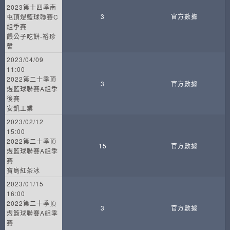
2023第十四季南
3
官方數據
屯頂煜籃球聯賽C
組季賽
餵公子吃餅-裕珍
馨
2023/04/09
11:00
2022第二十季頂
3
官方數據
煜籃球聯賽A組季
後賽
安凱工業
2023/02/12
15:00
2022第二十季頂
15
官方數據
煜籃球聯賽A組季
賽
寶島紅茶冰
2023/01/15
16:00
2022第二十季頂
3
官方數據
煜籃球聯賽A組季
賽