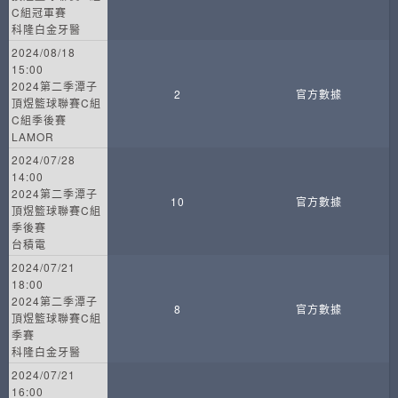
C組冠軍賽
科隆白金牙醫
2024/08/18
15:00
2024第二季潭子
2
官方數據
頂煜籃球聯賽C組
C組季後賽
LAMOR
2024/07/28
14:00
2024第二季潭子
10
官方數據
頂煜籃球聯賽C組
季後賽
台積電
2024/07/21
18:00
2024第二季潭子
8
官方數據
頂煜籃球聯賽C組
季賽
科隆白金牙醫
2024/07/21
16:00