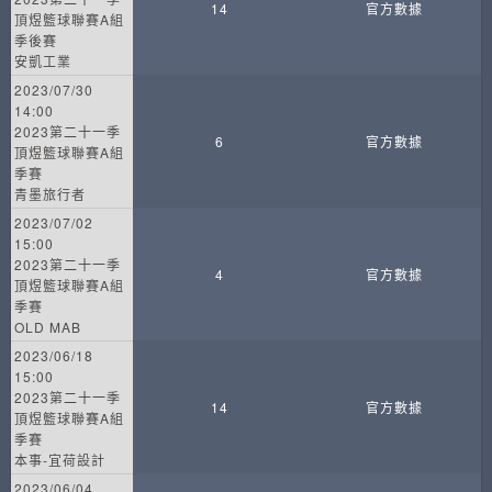
14
官方數據
頂煜籃球聯賽A組
季後賽
安凱工業
2023/07/30
14:00
2023第二十一季
6
官方數據
頂煜籃球聯賽A組
季賽
青墨旅行者
2023/07/02
15:00
2023第二十一季
4
官方數據
頂煜籃球聯賽A組
季賽
OLD MAB
2023/06/18
15:00
2023第二十一季
14
官方數據
頂煜籃球聯賽A組
季賽
本事-宜荷設計
2023/06/04