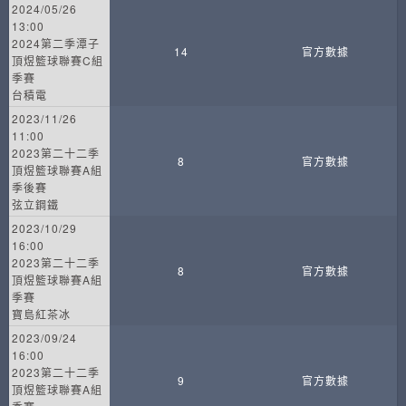
2024/05/26
13:00
2024第二季潭子
14
官方數據
頂煜籃球聯賽C組
季賽
台積電
2023/11/26
11:00
2023第二十二季
8
官方數據
頂煜籃球聯賽A組
季後賽
弦立鋼鐵
2023/10/29
16:00
2023第二十二季
8
官方數據
頂煜籃球聯賽A組
季賽
寶島紅茶冰
2023/09/24
16:00
2023第二十二季
9
官方數據
頂煜籃球聯賽A組