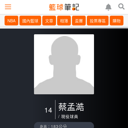
NBA
國內籃球
文章
相簿
盃賽
投票專區
購物
蔡孟澔
14
/ 現役球員
183公分
身高：