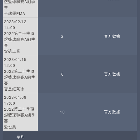
煜籃球聯賽A組季
賽
米瑞優EMA
2023/02/12
14:00
2022第二十季頂
2
官方數據
煜籃球聯賽A組季
賽
安凱工業
2023/01/15
12:00
2022第二十季頂
6
官方數據
煜籃球聯賽A組季
賽
寶島紅茶冰
2023/01/08
17:00
2022第二十季頂
10
官方數據
煜籃球聯賽A組季
賽
愛也美
平均