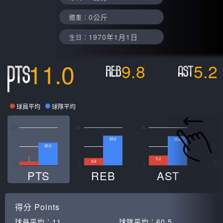
0公斤
體重：
1970年1月1日
生日：
11.0
9.8
5.2
球員平均
球隊平均
100
50
20
10
39.8
15.6
60.5
11
5.2
9.8
1
0
0
0
0
PTS
REB
AST
得分
Points
球員平均：
11
球隊平均：
60.5