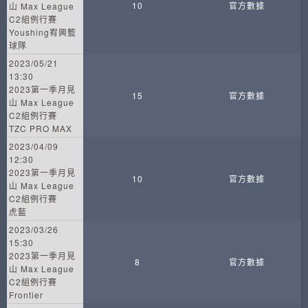
10
官方數據
山 Max League
C2組例行賽
Youshing宥興籃
球隊
2023/05/21
13:30
2023第一季月見
15
官方數據
山 Max League
C2組例行賽
TZC PRO MAX
2023/04/09
12:30
2023第一季月見
10
官方數據
山 Max League
C2組例行賽
虎藍
2023/03/26
15:30
2023第一季月見
8
官方數據
山 Max League
C2組例行賽
Frontier