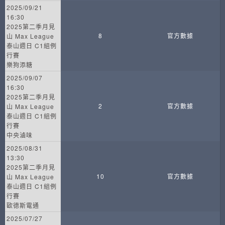
2025/09/21
16:30
2025第二季月見
8
官方數據
山 Max League
泰山週日 C1組例
行賽
樂狗添糖
2025/09/07
16:30
2025第二季月見
2
官方數據
山 Max League
泰山週日 C1組例
行賽
中央滷味
2025/08/31
13:30
2025第二季月見
10
官方數據
山 Max League
泰山週日 C1組例
行賽
歐德斯電通
2025/07/27