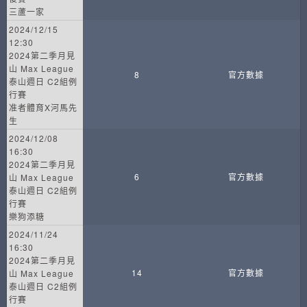
三蘆一家
2024/12/15
12:30
2024第二季月見
山 Max League
8
官方數據
泰山週日 C2組例
行賽
准者體育X河馬先
生
2024/12/08
16:30
2024第二季月見
6
官方數據
山 Max League
泰山週日 C2組例
行賽
樂狗添糖
2024/11/24
16:30
2024第二季月見
14
官方數據
山 Max League
泰山週日 C2組例
行賽