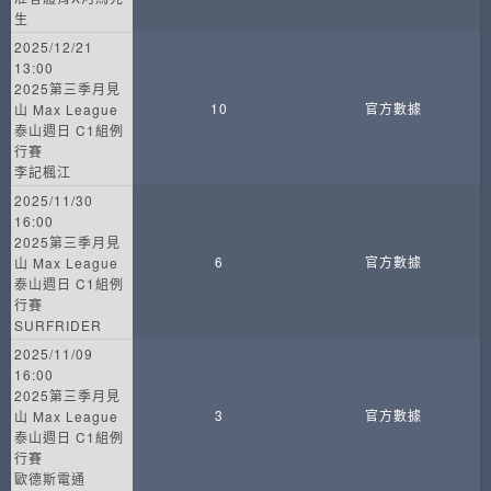
生
2025/12/21
13:00
2025第三季月見
10
官方數據
山 Max League
泰山週日 C1組例
行賽
李記楓江
2025/11/30
16:00
2025第三季月見
6
官方數據
山 Max League
泰山週日 C1組例
行賽
SURFRIDER
2025/11/09
16:00
2025第三季月見
3
官方數據
山 Max League
泰山週日 C1組例
行賽
歐德斯電通