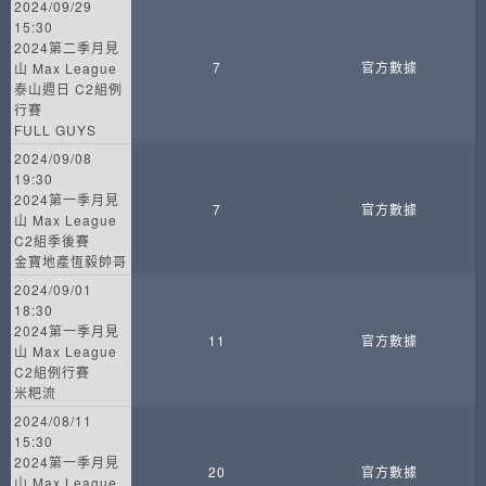
2024/09/29
15:30
2024第二季月見
7
官方數據
山 Max League
泰山週日 C2組例
行賽
FULL GUYS
2024/09/08
19:30
2024第一季月見
7
官方數據
山 Max League
C2組季後賽
金寶地產恆毅帥哥
2024/09/01
18:30
2024第一季月見
11
官方數據
山 Max League
C2組例行賽
米粑流
2024/08/11
15:30
2024第一季月見
20
官方數據
山 Max League