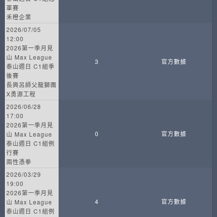
軍賽
禾橙企業
2026/07/05
12:00
2026第一季月見
山 Max League
3
官方數據
泰山週日 C1組季
後賽
長興呂師父龍獅團
X勇源工程
2026/06/28
17:00
2026第一季月見
0
官方數據
山 Max League
泰山週日 C1組例
行賽
兩性憑拳
2026/03/29
19:00
2026第一季月見
4
官方數據
山 Max League
泰山週日 C1組例