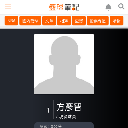
NBA
國內籃球
文章
相簿
盃賽
投票專區
購物
方彥智
1
/ 現役球員
0公分
身高：