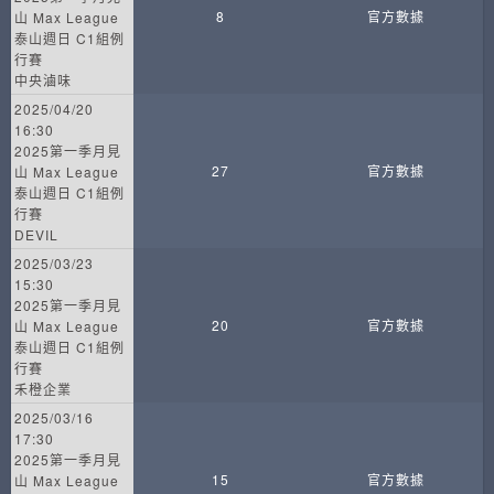
8
官方數據
山 Max League
泰山週日 C1組例
行賽
中央滷味
2025/04/20
16:30
2025第一季月見
27
官方數據
山 Max League
泰山週日 C1組例
行賽
DEVIL
2025/03/23
15:30
2025第一季月見
20
官方數據
山 Max League
泰山週日 C1組例
行賽
禾橙企業
2025/03/16
17:30
2025第一季月見
15
官方數據
山 Max League