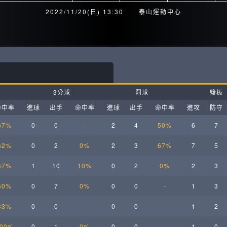
月見山Max League
Rise Basket
2022/11/20(日) 13:30
泰山運動中心
ELITE週六籃球聯盟
屏東國民聯盟
CBC中壢籃球聯盟
大港開打高雄籃球聯盟
Max中壢籃球聯盟
BTC籃球聯盟
3分球
罰球
籃板
ELITE週日籃球聯盟-中壢場
命中率
進球
出手
命中率
進球
出手
命中率
進攻
防守
67%
0
0
-
2
4
50%
6
7
62%
0
2
0%
2
3
67%
7
5
67%
1
10
10%
0
2
0%
2
3
50%
0
7
0%
0
0
-
1
3
33%
0
0
-
0
0
-
1
2
00%
0
1
0%
0
0
-
1
0