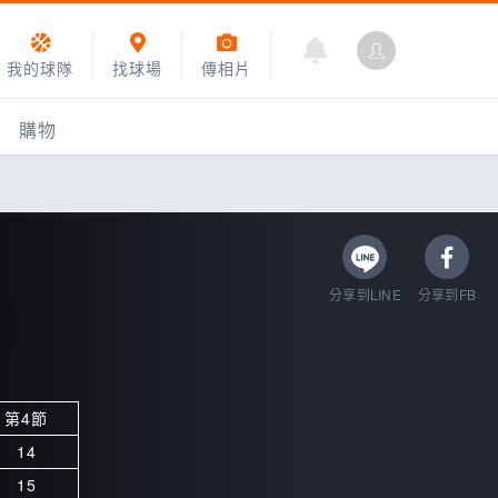
我的球隊
找球場
傳相片
購物
分享到LINE
分享到FB
第4節
乙組小聯盟
14
運動訓練
15