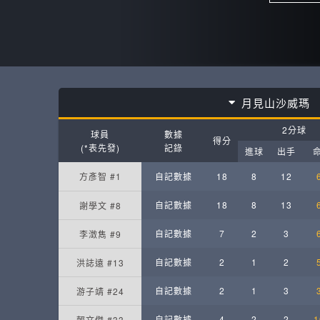
月見山沙威瑪
2分球
球員
數據
得分
(*表先發)
記錄
進球
出手
方彥智 #1
自記數據
18
8
12
自記數據
18
8
13
謝學文 #8
自記數據
7
2
3
李澂雋 #9
自記數據
2
1
2
洪誌遠 #13
自記數據
2
1
3
游子靖 #24
自記數據
4
2
2
1
賴文傑 #33