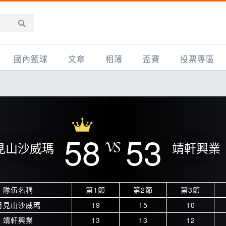
國內籃球
文章
相簿
盃賽
投票專區
新聞報導
全部
IMBC躍動籃球聯盟
精選相簿
DLIVE週末籃球聯賽
台灣職籃
新聞報導
網友相簿
Ding Yu頂煜籃球聯盟
TYGS籃球聯盟
UBA
產品活動
影片專區
SCBL 三重康克斯籃球聯盟
UBL
58
53
見山沙威瑪
靖軒興業
HBL
知識分享
SHUBL世新籃球聯盟
SBC輔大超級盃
球鞋開箱
TBL淡水籃球聯盟
ELITE週日籃球聯盟
隊伍名稱
第1節
第2節
第3節
主打專題
三重女子籃球聯盟
TBSL高中
月見山沙威瑪
19
15
10
淡水豆花聯盟
EMPOWER引爆
靖軒興業
13
13
12