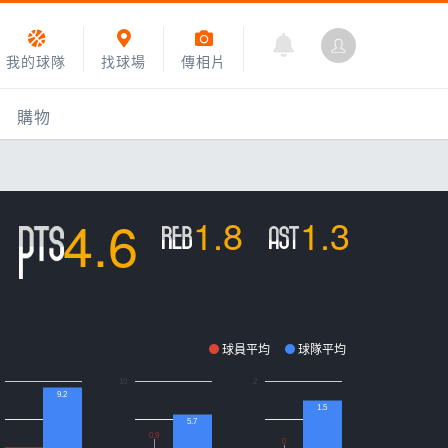
我的球隊
找球場
傳相片
購物
4.6
1.8
1.3
球員平均
球隊平均
乙組小聯盟
10
2
9.2
1.5
運動訓練
5.7
0.9
0