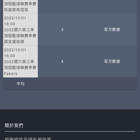
頂煜籃球聯賽季賽
哈庫那馬塔塔
2022/10/01
18:00
3
官方數據
2022週六第三季
頂煜籃球聯賽季賽
請支援收銀
2022/10/01
16:00
4
官方數據
2022週六第三季
頂煜籃球聯賽季賽
Fakers
平均
關於我們
服務條款及隱私權政策