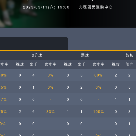
月見山Max League
Rise Basket
2023/03/11(六) 19:00
北區國民運動中心
ELITE週六籃球聯盟
屏東國民聯盟
CBC中壢籃球聯盟
大港開打高雄籃球聯盟
Max中壢籃球聯盟
BTC籃球聯盟
3分球
罰球
籃板
ELITE週日籃球聯盟-中壢場
命中率
進球
出手
命中率
進球
出手
命中率
進攻
防守
60%
0
4
0%
3
5
60%
2
2
25%
0
1
0%
0
2
0%
0
5
67%
0
0
-
0
0
-
1
1
75%
2
6
33%
1
1
100%
0
8
0%
0
0
-
0
0
-
0
1
0%
0
0
-
0
2
0%
0
1