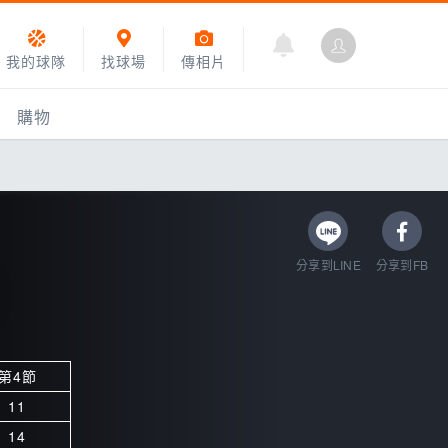
我的球隊
找球場
傳相片
購物
分享到LINE
分享到FB
第4節
乙組小聯盟
11
運動訓練
14