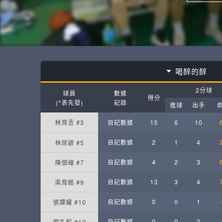
喝醉的醉
2分球
球員
數據
得分
(*表先發)
記錄
進球
出手
林育丞 #3
自記數據
15
6
10
自記數據
2
1
4
林琮諺 #5
自記數據
4
2
3
陳佃㠙 #7
自記數據
13
3
4
梁育銘 #9
自記數據
0
0
1
張鐸耀 #10
自記數據
0
0
2
廖名毅 #12