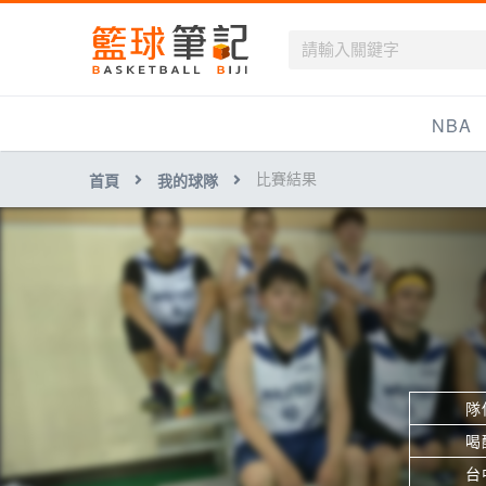
籃球筆記
NBA
比賽結果
首頁
我的球隊
最新資訊
新聞報導
賽程
戰績排名
球隊資訊
隊
喝
台