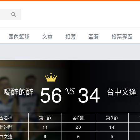
國內籃球
文章
相簿
盃賽
投票專區
新聞報導
全部
IMBC躍動籃球聯盟
精選相簿
DLIVE週末籃球聯賽
台灣職籃
新聞報導
網友相簿
Ding Yu頂煜籃球聯盟
TYGS籃球聯盟
UBA
產品活動
影片專區
SCBL 三重康克斯籃球聯盟
UBL
56
34
喝醉的醉
台中文逢
HBL
知識分享
SHUBL世新籃球聯盟
SBC輔大超級盃
球鞋開箱
TBL淡水籃球聯盟
ELITE週日籃球聯盟
伍名稱
第1節
第2節
第3節
主打專題
三重女子籃球聯盟
TBSL高中
醉的醉
11
20
14
淡水豆花聯盟
EMPOWER引爆
中文逢
9
6
5