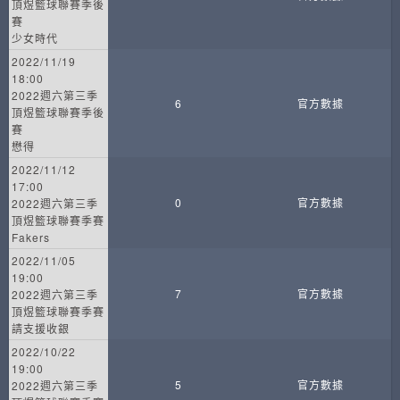
頂煜籃球聯賽季後
賽
少女時代
2022/11/19
18:00
2022週六第三季
6
官方數據
頂煜籃球聯賽季後
賽
懋得
2022/11/12
17:00
0
官方數據
2022週六第三季
頂煜籃球聯賽季賽
Fakers
2022/11/05
19:00
7
官方數據
2022週六第三季
頂煜籃球聯賽季賽
請支援收銀
2022/10/22
19:00
5
官方數據
2022週六第三季