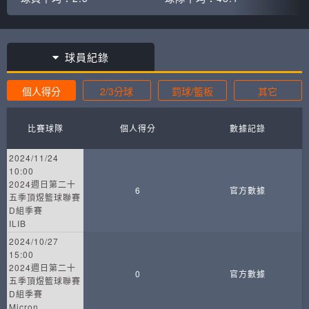
球員紀錄
個人得分
2/3分球
罰球/籃板
其它
比賽球隊
個人得分
數據記錄
2024/11/24
10:00
2024週日第二十
6
官方數據
五季頂煜籃球聯賽
D組季賽
ILIB
2024/10/27
15:00
2024週日第二十
0
官方數據
五季頂煜籃球聯賽
D組季賽
Micron