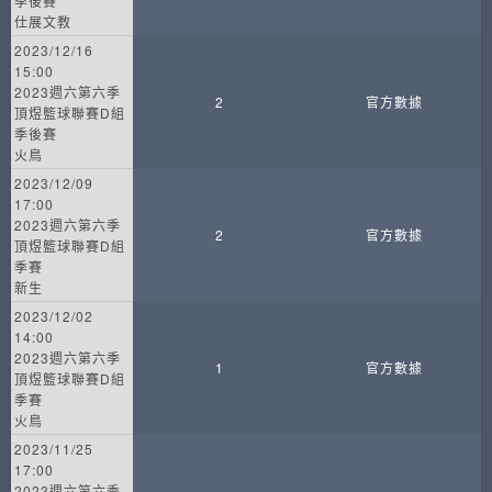
季後賽
仕展文教
2023/12/16
15:00
2023週六第六季
2
官方數據
頂煜籃球聯賽D組
季後賽
火鳥
2023/12/09
17:00
2023週六第六季
2
官方數據
頂煜籃球聯賽D組
季賽
新生
2023/12/02
14:00
2023週六第六季
1
官方數據
頂煜籃球聯賽D組
季賽
火鳥
2023/11/25
17:00
2023週六第六季