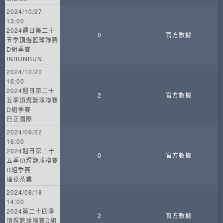
2024/10/27
13:00
2024週日第二十
0
官方數據
五季頂煜籃球聯賽
D組季賽
INBUNBUN
2024/10/20
16:00
2024週日第二十
2
官方數據
五季頂煜籃球聯賽
D組季賽
日正國際
2024/09/22
16:00
2024週日第二十
0
官方數據
五季頂煜籃球聯賽
D組季賽
瑋祿茶業
2024/08/18
14:00
2024第二十四季
2
官方數據
頂煜籃球聯賽D組