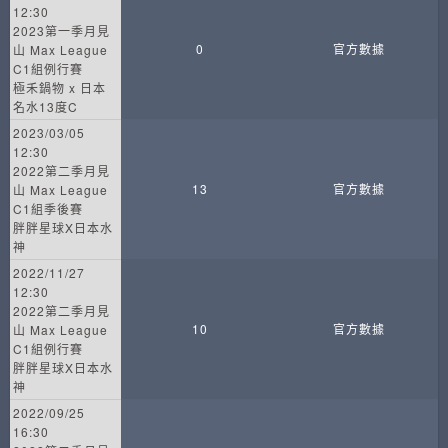
12:30
2023第一季月見
0
官方數據
山 Max League
C1組例行賽
極禾鍋物 x 日本
名水13度C
2023/03/05
12:30
2022第二季月見
13
官方數據
山 Max League
C1組季後賽
胖胖星球X日本水
神
2022/11/27
12:30
2022第二季月見
10
官方數據
山 Max League
C1組例行賽
胖胖星球X日本水
神
2022/09/25
16:30