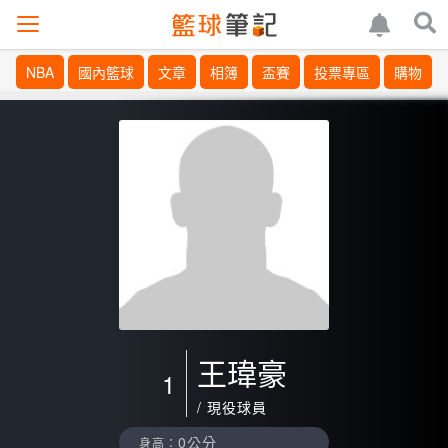
NBA
國內籃球
文章
相簿
盃賽
投票專區
購物
王瑋豪
1
/ 現役球員
0公分
身高：