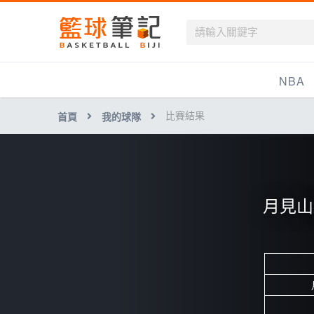
籃球筆記
NBA
比賽結果
首頁
我的球隊
最新資訊
新聞報導
賽程
月見山
戰績排名
球隊資訊