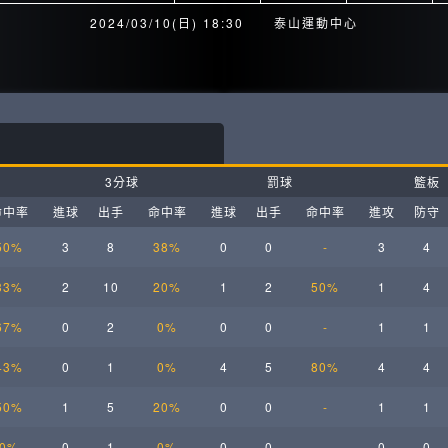
月見山Max League
Rise Basket
2024/03/10(日) 18:30
泰山運動中心
ELITE週六籃球聯盟
屏東國民聯盟
CBC中壢籃球聯盟
大港開打高雄籃球聯盟
Max中壢籃球聯盟
BTC籃球聯盟
3分球
罰球
籃板
ELITE週日籃球聯盟-中壢場
命中率
進球
出手
命中率
進球
出手
命中率
進攻
防守
50%
3
8
38%
0
0
-
3
4
33%
2
10
20%
1
2
50%
1
4
67%
0
2
0%
0
0
-
1
1
43%
0
1
0%
4
5
80%
4
4
50%
1
5
20%
0
0
-
1
1
0%
0
1
0%
0
0
-
0
0