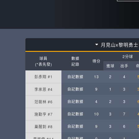
月見山x黎明勇士
2分球
球員
數據
得分
(*表先發)
記錄
進球
出手
彭彥翔 #1
自記數據
13
2
4
自記數據
9
1
3
李承恩 #4
自記數據
4
2
3
范筱林 #6
自記數據
10
3
7
施勤亨 #7
自記數據
9
3
6
巢醒釗 #8
自記數據
0
0
1
李振偉 #14