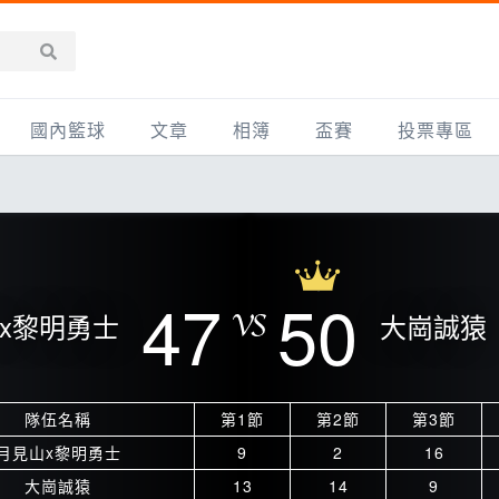
國內籃球
文章
相簿
盃賽
投票專區
新聞報導
全部
IMBC躍動籃球聯盟
精選相簿
DLIVE週末籃球聯賽
台灣職籃
新聞報導
網友相簿
Ding Yu頂煜籃球聯盟
TYGS籃球聯盟
UBA
產品活動
影片專區
SCBL 三重康克斯籃球聯盟
UBL
47
50
x黎明勇士
大崗誠猿
HBL
知識分享
SHUBL世新籃球聯盟
SBC輔大超級盃
球鞋開箱
TBL淡水籃球聯盟
ELITE週日籃球聯盟
隊伍名稱
第1節
第2節
第3節
主打專題
三重女子籃球聯盟
TBSL高中
月見山x黎明勇士
9
2
16
淡水豆花聯盟
EMPOWER引爆
大崗誠猿
13
14
9