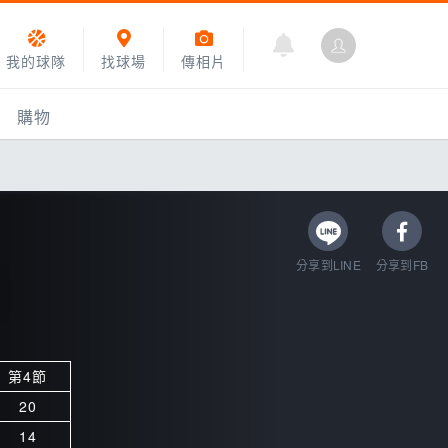
我的球隊
找球場
傳相片
購物
分享到LINE
分享到FB
第4節
乙組小聯盟
20
運動訓練
14