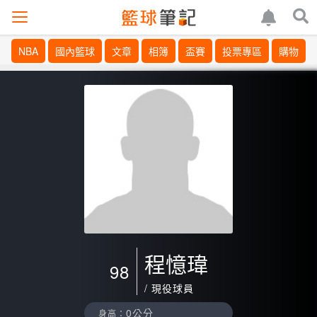
NBA
國內籃球
文章
相簿
盃賽
投票專區
購物
程憶瑋
98
/ 現役球員
0公分
身高：