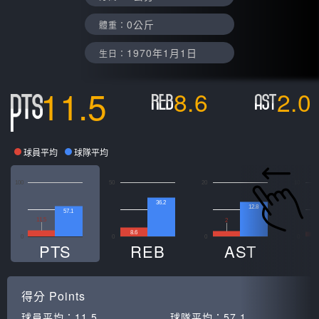
0公斤
體重：
1970年1月1日
生日：
11.5
8.6
2.0
球員平均
球隊平均
100
50
20
10
36.2
12.8
57.1
11.5
2
0
8.6
0
0
0
0
PTS
REB
AST
得分
Points
球員平均：
11.5
球隊平均：
57.1