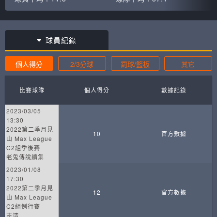
球員紀錄
個人得分
2/3分球
罰球/籃板
其它
比賽球隊
個人得分
數據記錄
2023/03/05
13:30
2022第二季月見
10
官方數據
山 Max League
C2組季後賽
老鬼傳說續集
2023/01/08
17:30
2022第二季月見
12
官方數據
山 Max League
C2組例行賽
志清