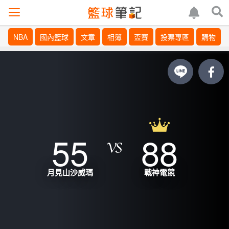
NBA
國內籃球
文章
相簿
盃賽
投票專區
購物
55
88
月見山沙威瑪
戰神電競