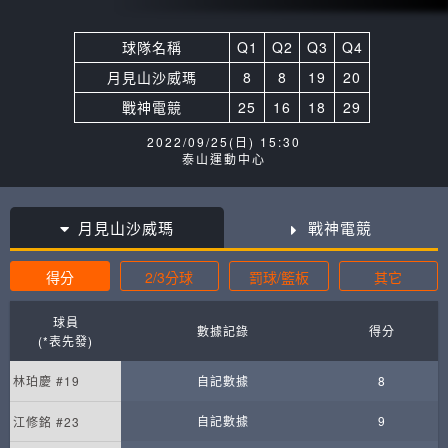
球隊名稱
Q1
Q2
Q3
Q4
月見山沙威瑪
8
8
19
20
戰神電競
25
16
18
29
2022/09/25(日) 15:30
泰山運動中心
月見山沙威瑪
戰神電競
得分
2/3分球
罰球/籃板
其它
球員
數據記錄
得分
(*表先發)
林珀慶 #19
自記數據
8
自記數據
9
江修銘 #23