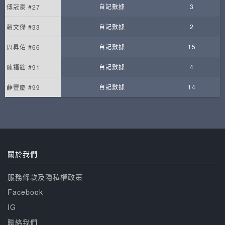
自記數據
3
傅冠豪 #27
自記數據
2
賴文傑 #33
自記數據
15
周昇佑 #66
自記數據
4
陳福鋐 #91
自記數據
14
薛豐慶 #99
關於我們
服務條款及隱私權政策
Facebook
IG
聯絡我們