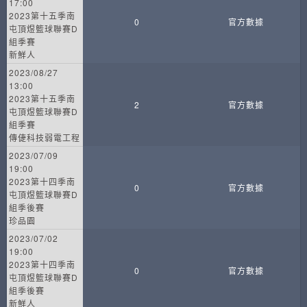
17:00
2023第十五季南
0
官方數據
屯頂煜籃球聯賽D
組季賽
新鮮人
2023/08/27
13:00
2023第十五季南
2
官方數據
屯頂煜籃球聯賽D
組季賽
傳倢科技弱電工程
2023/07/09
19:00
2023第十四季南
0
官方數據
屯頂煜籃球聯賽D
組季後賽
珍品園
2023/07/02
19:00
2023第十四季南
0
官方數據
屯頂煜籃球聯賽D
組季後賽
新鮮人