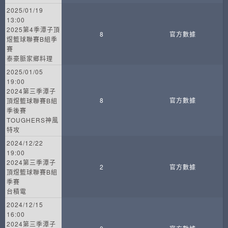
2025/01/19
13:00
2025第4季潭子頂
8
官方數據
煜籃球聯賽B組季
賽
泰豪脈家鄉料理
2025/01/05
19:00
2024第三季潭子
8
官方數據
頂煜籃球聯賽B組
季後賽
TOUGHERS神風
特攻
2024/12/22
19:00
2024第三季潭子
2
官方數據
頂煜籃球聯賽B組
季賽
台積電
2024/12/15
16:00
2024第三季潭子