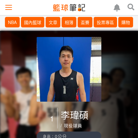
NBA
國內籃球
文章
相簿
盃賽
投票專區
購物
李瑋碩
1
/ 現役球員
0公分
身高：