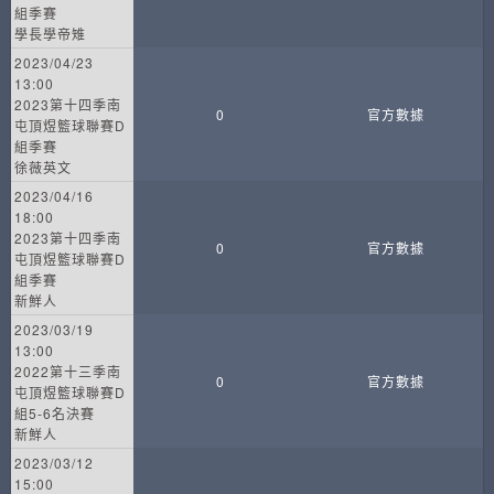
組季賽
學長學帝雉
2023/04/23
13:00
2023第十四季南
0
官方數據
屯頂煜籃球聯賽D
組季賽
徐薇英文
2023/04/16
18:00
2023第十四季南
0
官方數據
屯頂煜籃球聯賽D
組季賽
新鮮人
2023/03/19
13:00
2022第十三季南
0
官方數據
屯頂煜籃球聯賽D
組5-6名決賽
新鮮人
2023/03/12
15:00