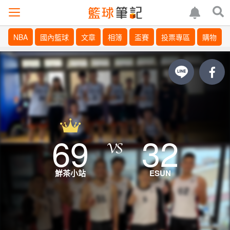
NBA
國內籃球
文章
相簿
盃賽
投票專區
購物
69
32
鮮茶小站
ESUN