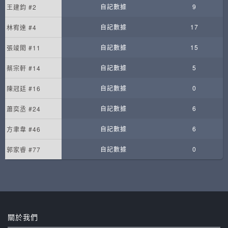
自記數據
9
王建鈞 #2
自記數據
17
林宥達 #4
自記數據
15
張竣閎 #11
自記數據
5
蔡宗軒 #14
自記數據
0
陳冠廷 #16
自記數據
6
蕭奕丞 #24
自記數據
6
方聿韋 #46
自記數據
0
郭家睿 #77
關於我們