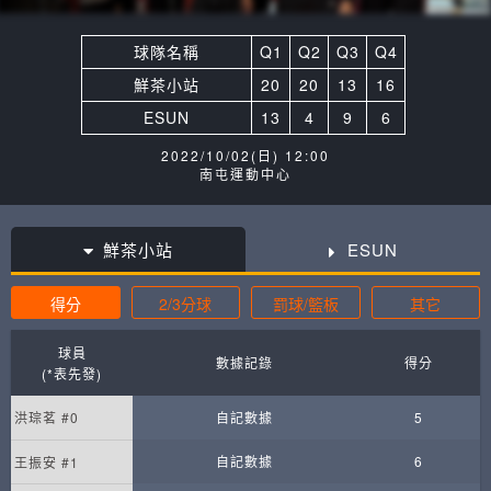
球隊名稱
Q1
Q2
Q3
Q4
鮮茶小站
20
20
13
16
ESUN
13
4
9
6
2022/10/02(日) 12:00
南屯運動中心
鮮茶小站
ESUN
得分
2/3分球
罰球/籃板
其它
球員
數據記錄
得分
(*表先發)
洪琮茗 #0
自記數據
5
自記數據
6
王振安 #1