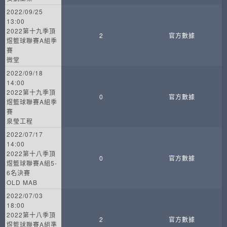
2022/09/25
13:00
2022第十九季頂
2
官方數據
煜籃球聯賽A組季
賽
微堂
2022/09/18
14:00
2022第十九季頂
0
官方數據
煜籃球聯賽A組季
賽
泉瑩工程
2022/07/17
14:00
2022第十八季頂
0
官方數據
煜籃球聯賽A組5-
6名決賽
OLD MAB
2022/07/03
18:00
2022第十八季頂
2
官方數據
煜籃球聯賽A組準