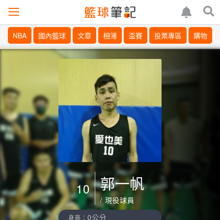
NBA
國內籃球
文章
相簿
盃賽
投票專區
購物
郭一帆
10
/ 現役球員
0公分
身高：