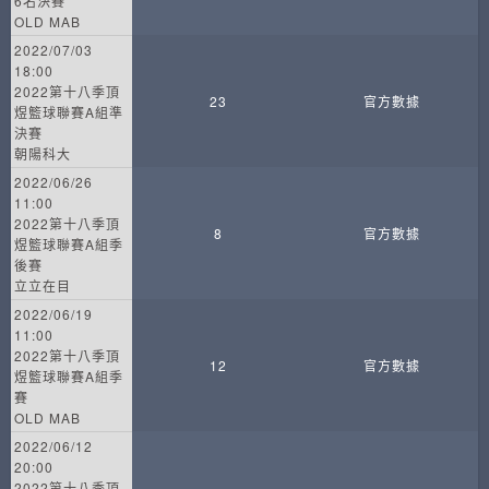
6名決賽
OLD MAB
2022/07/03
18:00
2022第十八季頂
23
官方數據
煜籃球聯賽A組準
決賽
朝陽科大
2022/06/26
11:00
2022第十八季頂
8
官方數據
煜籃球聯賽A組季
後賽
立立在目
2022/06/19
11:00
2022第十八季頂
12
官方數據
煜籃球聯賽A組季
賽
OLD MAB
2022/06/12
20:00
2022第十八季頂