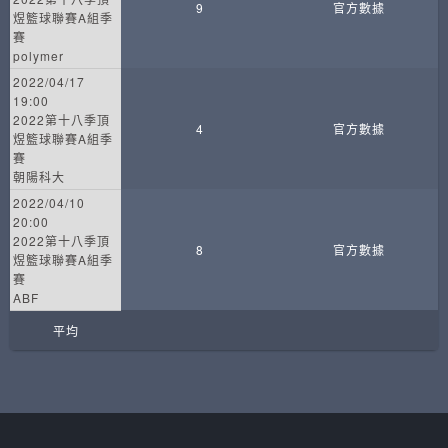
9
官方數據
煜籃球聯賽A組季
賽
polymer
2022/04/17
19:00
2022第十八季頂
4
官方數據
煜籃球聯賽A組季
賽
朝陽科大
2022/04/10
20:00
2022第十八季頂
8
官方數據
煜籃球聯賽A組季
賽
ABF
平均