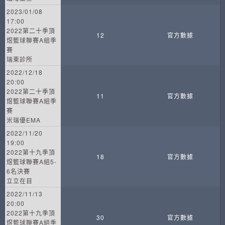
2023/01/08
17:00
2022第二十季頂
12
官方數據
煜籃球聯賽A組季
賽
瑞東診所
2022/12/18
20:00
2022第二十季頂
11
官方數據
煜籃球聯賽A組季
賽
米瑞優EMA
2022/11/20
19:00
2022第十九季頂
18
官方數據
煜籃球聯賽A組5-
6名決賽
立立在目
2022/11/13
20:00
2022第十九季頂
30
官方數據
煜籃球聯賽A組季