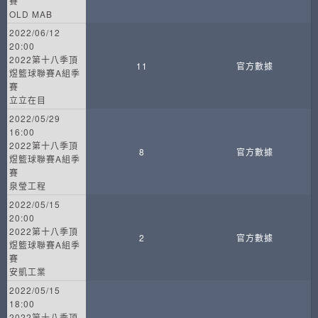
賽
OLD MAB
2022/06/12
20:00
2022第十八季頂
11
官方數據
煜籃球聯賽A組季
賽
立立在目
2022/05/29
16:00
2022第十八季頂
8
官方數據
煜籃球聯賽A組季
賽
泉瑩工程
2022/05/15
20:00
2022第十八季頂
2
官方數據
煜籃球聯賽A組季
賽
安凱工業
2022/05/15
18:00
2022第十八季頂