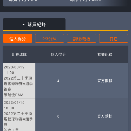
球員紀錄
個人得分
2/3分球
罰球/籃板
其它
比賽球隊
個人得分
數據記錄
2023/03/19
11:00
2022第二十季頂
4
官方數據
煜籃球聯賽A組季
後賽
米瑞優EMA
2023/01/15
18:00
2022第二十季頂
0
官方數據
煜籃球聯賽A組季
賽
竤暐工業