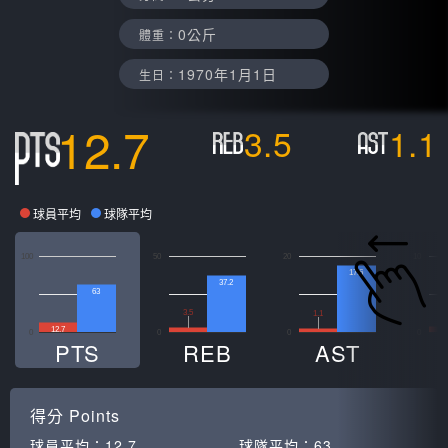
0公斤
體重：
1970年1月1日
生日：
12.7
3.5
1.1
球員平均
球隊平均
100
50
20
10
17.6
37.2
63
0
3.5
1.1
12.7
0
0
0
0
PTS
REB
AST
得分
Points
球員平均：
12.7
球隊平均：
63