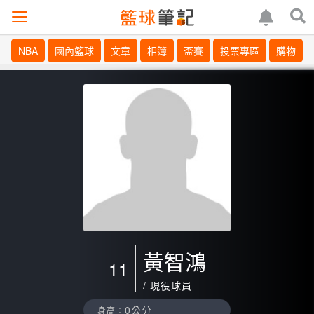
NBA
國內籃球
文章
相簿
盃賽
投票專區
購物
黃智鴻
11
/ 現役球員
0公分
身高：