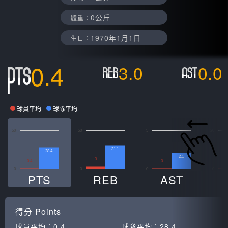
0公斤
體重：
1970年1月1日
生日：
0.4
3.0
0.0
球員平均
球隊平均
50
50
5
20
31.1
28.4
2.1
3
0
0
0.4
0
0
0
0
PTS
REB
AST
得分
Points
球員平均：
0.4
球隊平均：
28.4