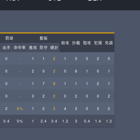
ball League
罰球
籃板
助攻
抄截
阻攻
犯規
失誤
出手
命中率
進攻
防守
總計
0
-
1
1
2
1
3
0
2
0
0
-
2
0
2
0
6
1
0
1
0
-
1
7
8
1
1
1
2
1
0
-
0
2
2
0
2
0
0
2
2
0%
1
2
3
4
3
0
3
2
0.4
0%
1
2.4
3.4
1.2
3
0.4
1.4
1.2