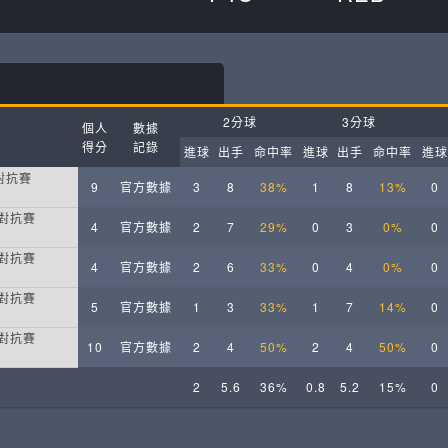
月見山Max League
Rise Basket
ELITE週六籃球聯盟
屏東國民聯盟
CBC中壢籃球聯盟
大港開打高雄籃球聯盟
2分球
3分球
個人
數據
Max中壢籃球聯盟
BTC籃球聯盟
得分
記錄
進球
出手
命中率
進球
出手
命中率
進球
月對抗賽
9
官方數據
3
8
38%
1
8
13%
0
ELITE週日籃球聯盟-中壢場
月對抗賽
4
官方數據
2
7
29%
0
3
0%
0
月對抗賽
4
官方數據
2
6
33%
0
4
0%
0
月對抗賽
5
官方數據
1
3
33%
1
7
14%
0
月對抗賽
10
官方數據
2
4
50%
2
4
50%
0
2
5.6
36%
0.8
5.2
15%
0