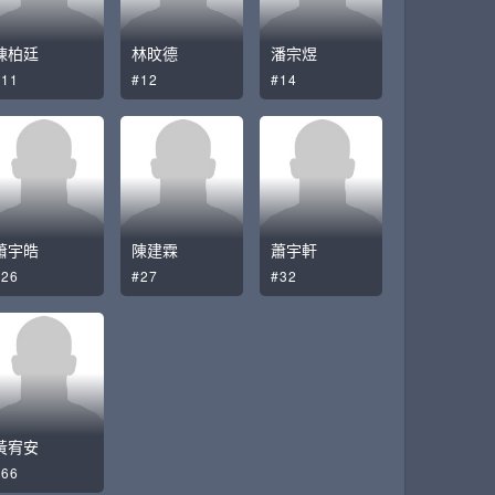
陳柏廷
林旼德
潘宗煜
#11
#12
#14
蕭宇皓
陳建霖
蕭宇軒
#26
#27
#32
黃宥安
#66