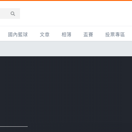
國內籃球
文章
相簿
盃賽
投票專區
新聞報導
全部
IMBC躍動籃球聯盟
精選相簿
DLIVE週末籃球聯賽
台灣職籃
新聞報導
網友相簿
Ding Yu頂煜籃球聯盟
TYGS籃球聯盟
UBA
產品活動
影片專區
SCBL 三重康克斯籃球聯盟
UBL
HBL
知識分享
SHUBL世新籃球聯盟
SBC輔大超級盃
球鞋開箱
TBL淡水籃球聯盟
ELITE週日籃球聯盟
主打專題
三重女子籃球聯盟
TBSL高中
淡水豆花聯盟
EMPOWER引爆