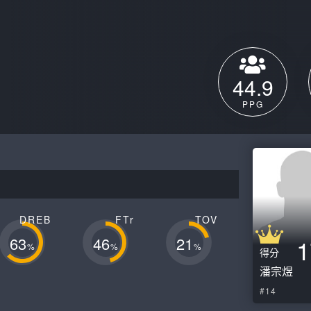
月見山Max League
Rise Basket
ELITE週六籃球聯盟
屏東國民聯盟
CBC中壢籃球聯盟
大港開打高雄籃球聯盟
44.9
Max中壢籃球聯盟
BTC籃球聯盟
PPG
ELITE週日籃球聯盟-中壢場
DREB
FTr
TOV
63
46
21
1
%
%
%
得分
潘宗煜
#14