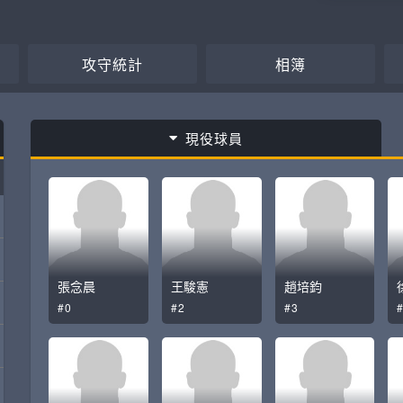
攻守統計
相簿
現役球員
張念晨
王駿憲
趙培鈞
#0
#2
#3