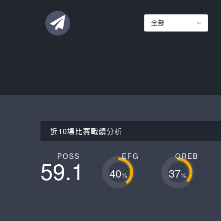
聯絡這支球隊
近10場比賽戰績分析
POSS
EFG
OREB
59.1
40
37
%
%