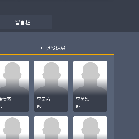
留言板
退役球員
徐愷杰
李宗祐
李昊恩
#5
#6
#7