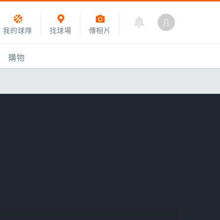
我的球隊
找球場
傳相片
購物
乙組小聯盟
運動訓練