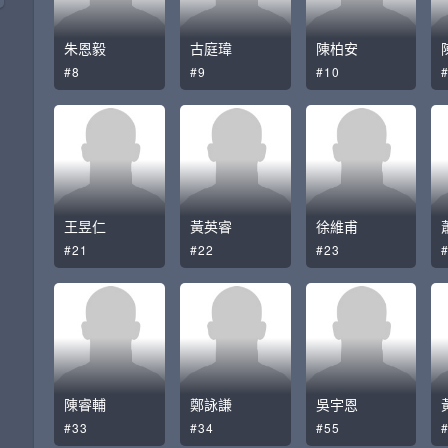
朱恩毅
古庭瑋
陳柏安
#8
#9
#10
王昱仁
黃英睿
徐維甫
#21
#22
#23
陳睿輔
鄭詠謙
吳宇恩
#33
#34
#55