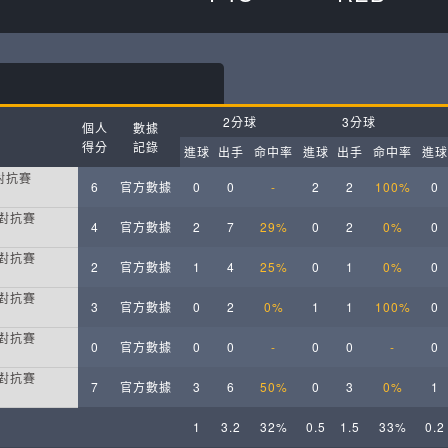
月見山Max League
Rise Basket
ELITE週六籃球聯盟
屏東國民聯盟
CBC中壢籃球聯盟
大港開打高雄籃球聯盟
2分球
3分球
個人
數據
Max中壢籃球聯盟
BTC籃球聯盟
得分
記錄
進球
出手
命中率
進球
出手
命中率
進球
月對抗賽
6
官方數據
0
0
-
2
2
100%
0
ELITE週日籃球聯盟-中壢場
月對抗賽
4
官方數據
2
7
29%
0
2
0%
0
月對抗賽
2
官方數據
1
4
25%
0
1
0%
0
月對抗賽
3
官方數據
0
2
0%
1
1
100%
0
月對抗賽
0
官方數據
0
0
-
0
0
-
0
月對抗賽
7
官方數據
3
6
50%
0
3
0%
1
1
3.2
32%
0.5
1.5
33%
0.2