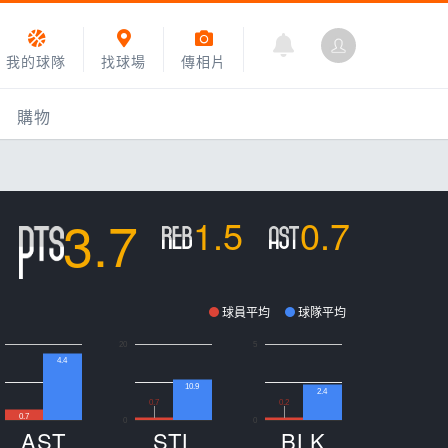
我的球隊
找球場
傳相片
購物
3.7
1.5
0.7
球員平均
球隊平均
20
5
4.4
乙組小聯盟
10.9
2.4
0.7
0.2
0.7
0
0
運動訓練
AST
STL
BLK