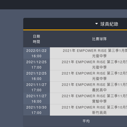
球員紀錄
日期
比賽球隊
時間
2022/01/22
2021年 EMPOWER RISE 第三季1
16:00
光復中學
2021/12/25
2021年 EMPOWER RISE 第三季12
17:00
光復中學
2021/12/25
2021年 EMPOWER RISE 第三季12
16:00
光復中學
2021/11/27
2021年 EMPOWER RISE 第三季11
17:00
義民高中
2021/11/27
2021年 EMPOWER RISE 第三季11
16:00
實驗中學
2021/10/30
2021年 EMPOWER RISE 第三季10
17:00
新竹高商
平均