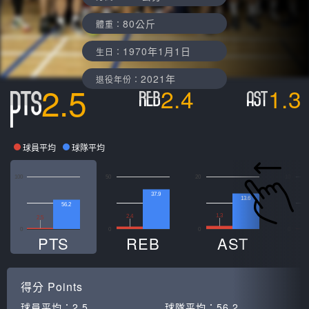
80公斤
體重：
1970年1月1日
生日：
2021年
退役年份：
2.5
2.4
1.3
球員平均
球隊平均
100
50
20
10
37.9
13.6
56.2
1.3
2.4
2.5
0
0
0
0
0
PTS
REB
AST
得分
Points
球員平均：
2.5
球隊平均：
56.2