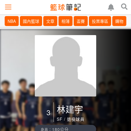
NBA
國內籃球
文章
相簿
盃賽
投票專區
購物
林建宇
3
SF / 退役球員
180公分
身高：