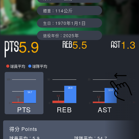
114公斤
體重：
1970年1月1日
生日：
2025年
退役年份：
5.9
5.5
1.3
球員平均
球隊平均
100
50
20
10
36.9
12.8
54.7
5.5
1.3
0
5.9
0
0
0
0
PTS
REB
AST
得分
Points
球員平均：
5.9
球隊平均：
54.7