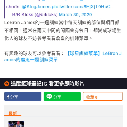
shorts
@KingJames
pic.twitter.com/8EjXjT0HuC
— B/R Kicks (@brkicks)
March 30, 2020
LeBron James的一週訓練當中每天訓練的部位與項目都
不相同，通常在兩天中間的間隔會有氧日，想變成球場生
化人的球友不妨參考看看詹皇的訓練菜單。
有興趣的球友可以參考看看：
【球星訓練菜單】LeBron J
ames的魔鬼一週訓練菜單
追蹤籃球筆記IG 看更多即時影片
分享
分享
收藏
0
最新