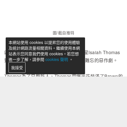
圖/截自推特
本網站使用 cookies 以提昇您的使用體驗
及統計網路流量相關資料。繼續使用本網
四年前，前波士頓賽爾提克隊的當家球星Isaiah Thomas
站表示您同意我們使用 cookies。若您想
進一步了解，請參閱
cookies 聲明
。
對菜鳥小前鋒Jaylen Brown進行了令人難忘的惡作劇。
我接受
Thomas為了惡整新人，Thomas用爆米花裝滿了Brown的
汽車。今天矮湯在限時動態回顧了四年前的今天，並且標
記受害者本人：
Four years ago today, Isaiah Thomas filled Jaylen
Brown’s car with popcorn. He made sure Brown didn’t
miss the anniversary on IG.
pic.twitter.com/VbI2Iw4qH
7