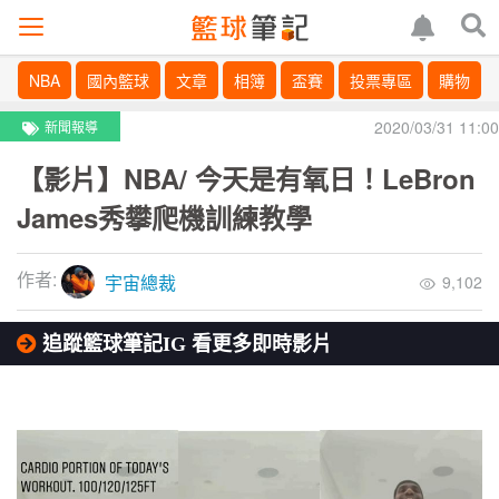
NBA
國內籃球
文章
相簿
盃賽
投票專區
購物
2020/03/31 11:00
新聞報導
【影片】NBA/ 今天是有氧日！LeBron
James秀攀爬機訓練教學
作者:
宇宙總裁
9,102
追蹤籃球筆記IG 看更多即時影片