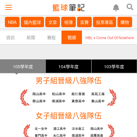
NBA
國內籃球
文章
相簿
盃賽
投票專區
購物
資訊
新聞
賽程
戰績
HBL x Come Out Of Nowhere
105學年度
104學年度
103學年度
男子組晉級八強隊伍
女子組晉級八強隊伍